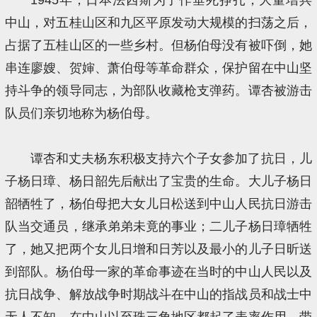
中山，对五桂山区和九区平原发动大规模的扫荡之后，
占据了五桂山区的一些乡村。但杨伯母没有被吓倒，她
串连廖嫂、贺婶、萧伯母等革命群众，保护留在中山坚
持斗争的领导同志，为部队收藏枪支弹药。谭杏被游击
队员们亲切地称为杨伯母。
谭杏和丈夫杨东积极支持六个子女参加了抗日，儿
子杨日璋、杨日韶先后献出了宝贵的生命。大儿子杨日
韶牺牲了，杨伯母把大女儿日松送到中山人民抗日游击
队当交通员，继承弟弟未竟的事业；二儿子杨日璋牺牲
了，她又把两个女儿日增和日芳以及最小的儿子日昕送
到部队。杨伯母一家的革命事迹在当时的中山人民以及
抗日战争、解放战争时期战斗在中山的指战员和战士中
无人不知，在中山以至珠三角地区都起了表率作用，带