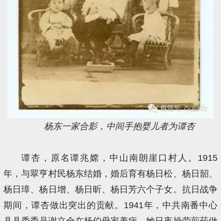
杨东一家合影，中间手抱婴儿者为谭杏
谭杏，原名谭兆嫦，中山南朗崖口村人。1915
年，与翠亨村民杨东结婚，婚后育有杨日松、杨日韶、
杨日璋、杨日增、杨日昕、杨日芳六个子女。抗日战争
期间，谭杏做出突出的贡献。1941年，中共南番中心
县县委委员谢立全在杨伯母家养病，她日夜操劳煎药做