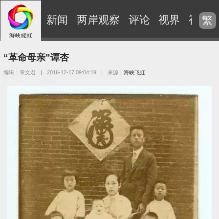
新闻
两岸观察
评论
视界
视频
繁
“革命母亲”谭杏
编辑：章文君
|
2016-12-17 09:04:19
|
来源：
海峡飞虹