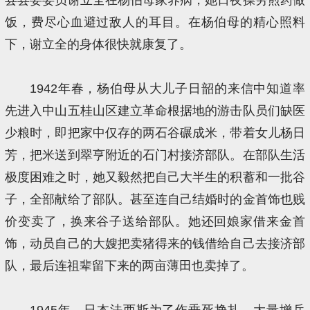
饭，费尽心血避过敌人的耳目。在杨伯母的精心照料
下，谢立全的身体很快就康复了。
1942年春，杨伯母从大儿子日韶的来信中知道率
先进入中山五桂山区建立革命根据地的游击队员们缺医
少粮时，即把家中仅存的两石谷碾成米，带着女儿杨日
芳，把米送到翠亨附近的石门村接济部队。在部队生活
极度困难之时，她又毅然把自己大半生的积蓄和一批谷
子，全部献给了部队。甚至连自己结婚时的金首饰也贱
价变卖了，换来谷子送给部队。她还回娘家借来金首
饰，动员自己的大嫂把卖猪得来的钱借给自己去接济部
队，最后连祖辈留下来的两亩薄田也卖掉了。
1945年，日本法西斯为了作垂死挣扎，大量增兵