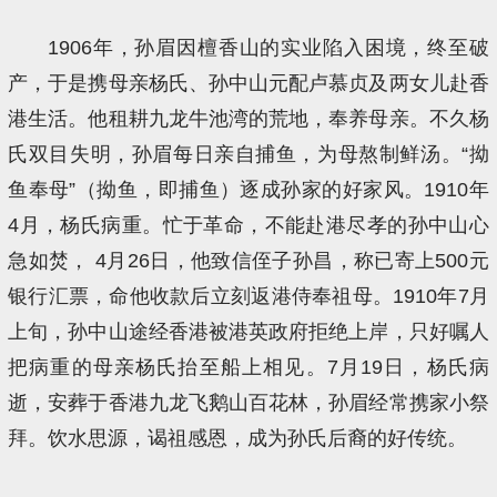
1906年，孙眉因檀香山的实业陷入困境，终至破
产，于是携母亲杨氏、孙中山元配卢慕贞及两女儿赴香
港生活。他租耕九龙牛池湾的荒地，奉养母亲。不久杨
氏双目失明，孙眉每日亲自捕鱼，为母熬制鲜汤。“拗
鱼奉母”（拗鱼，即捕鱼）逐成孙家的好家风。1910年
4月，杨氏病重。忙于革命，不能赴港尽孝的孙中山心
急如焚， 4月26日，他致信侄子孙昌，称已寄上500元
银行汇票，命他收款后立刻返港侍奉祖母。1910年7月
上旬，孙中山途经香港被港英政府拒绝上岸，只好嘱人
把病重的母亲杨氏抬至船上相见。7月19日，杨氏病
逝，安葬于香港九龙飞鹅山百花林，孙眉经常携家小祭
拜。饮水思源，谒祖感恩，成为孙氏后裔的好传统。