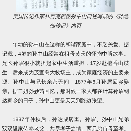
美国传记作家林百克根据孙中山口述写成的《孙逸
仙传记》内页
年幼的孙中山在这样的和谐家庭中，不乏关爱。据
记载，4岁的孙中山经常在祖母黄氏的怀抱中听故事。
兄长孙眉很小就担起家中生活重担，17岁赴檀香山谋
生，后来成为茂宜岛大牧场主，成为家庭经济的主要来
源。孙中山与兄长亲密无间，1877年6月孙眉回乡娶
亲。据二姐孙妙茜回忆，那时候一家人都在计算孙眉到
达家乡的日子，孙中山更是天天到路边张望。
1887年仲秋后，孙达成病重。孙眉、孙中山兄弟
双双返家侍奉老父，共尽孝子之情。两兄弟侍母至孝。