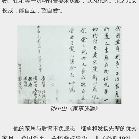
物、住宅等一切均付吾妻宋庆龄，以为纪念。余之儿女
长成，能自立，望自爱”。
孙中山《家事遗嘱》
他的亲属与后裔不负遗志，继承和发扬先辈的优秀
家风，爱国爱乡，关怀桑梓建设。儿子孙科1921—