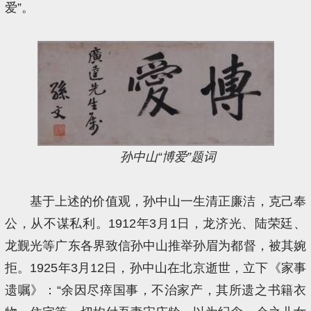
爱”。
孙中山“博爱”题词
基于上述的价值观，孙中山一生清正廉洁，克己奉
公，从不谋私利。1912年3月1日，龙济光、陆荣廷、
龙觐光等广东各界致信孙中山推举孙眉为都督，被其婉
拒。1925年3月12日，孙中山在北京逝世，立下《家事
遗嘱》：“余因尽瘁国事，不治家产，其所遗之书籍衣