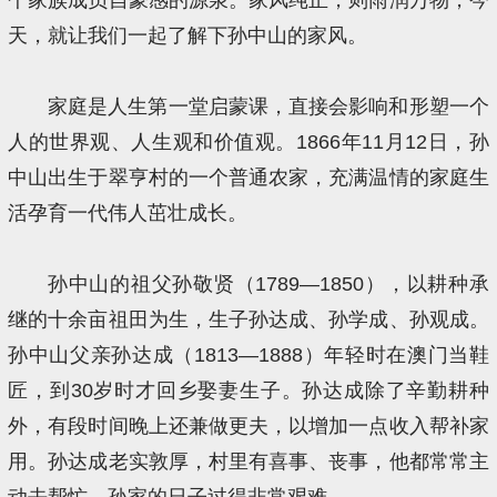
天，就让我们一起了解下孙中山的家风。
家庭是人生第一堂启蒙课，直接会影响和形塑一个
人的世界观、人生观和价值观。1866年11月12日，孙
中山出生于翠亨村的一个普通农家，充满温情的家庭生
活孕育一代伟人茁壮成长。
孙中山的祖父孙敬贤（1789—1850），以耕种承
继的十余亩祖田为生，生子孙达成、孙学成、孙观成。
孙中山父亲孙达成（1813—1888）年轻时在澳门当鞋
匠，到30岁时才回乡娶妻生子。孙达成除了辛勤耕种
外，有段时间晚上还兼做更夫，以增加一点收入帮补家
用。孙达成老实敦厚，村里有喜事、丧事，他都常常主
动去帮忙。孙家的日子过得非常艰难。