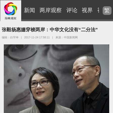
新闻
两岸观察
评论
视界
视频
繁
张毅杨惠姗穿梭两岸：中华文化没有“二分法”
编辑：白宇坤
|
2017-11-24 17:58:11
|
来源：中国新闻网