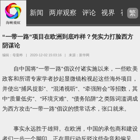
新闻
两岸观察
评论
视界
视频
繁
“一带一路”项目在欧洲到底咋样？凭实力打脸西方
阴谋论
编辑：母曼晔
|
2020-12-02 15:03:16
|
来源：新华网
自中国将“一带一路”倡议付诸实施以来，一些欧美
政客和所谓专家学者抄起显微镜检视起这些海外项目，
并使出“捕风捉影”、“混淆视听”、“牵强附会”等招数，其
中“质量低劣”、“环境灾难”、“债务陷阱”之类陈词滥调成
为西方攻击“一带一路”倡议的惯常话术，张口就来。
事实永远胜于雄辩。在欧洲，中国的承包商和建设
者们一步一个脚印，正在用行动反驳这些杂音和偏见。