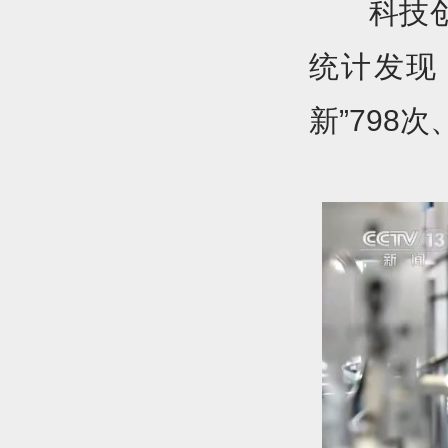
科技
统计发现
新”798次