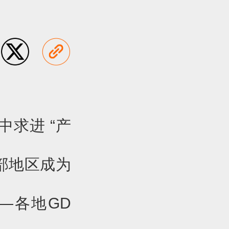
求进 “产
部地区成为
——各地GD