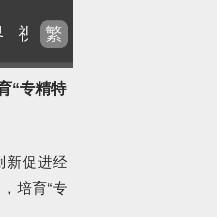
界
视频
历史
电台
专题
繁
育“专精特
创新促进经
，培育“专