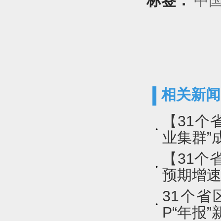
标签：
中
相关新闻
【31个
业集群”
【31个
预期增
31个省
P“年报”