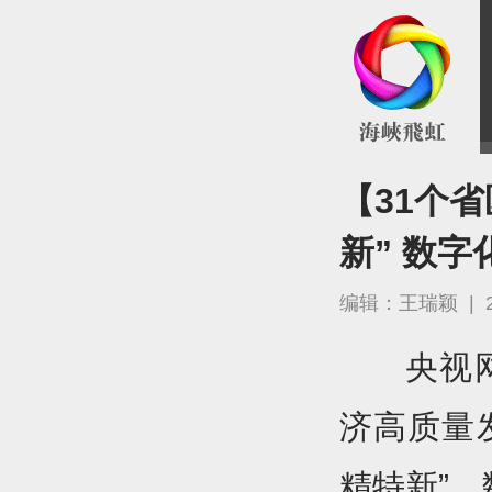
【31个
新” 数
编辑：王瑞颖
|
央视
济高质量
精特新”