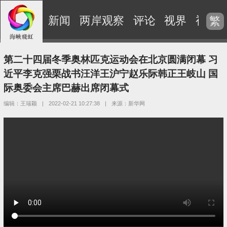
新闻
两岸观察
评论
视界
视频
繁
第二十四届冬季奥林匹克运动会在北京圆满闭幕 习
近平李克强栗战书汪洋王沪宁赵乐际韩正王岐山 国
际奥委会主席巴赫出席闭幕式
编辑：王瑞颖
|
2022-02-21 10:27:38
|
来源：新华网