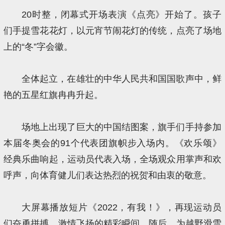
20时整，闭幕式开场表演《点亮》开始了。孩子
们手提雪花花灯，以元宵节闹花灯的传统，点亮了场地
上的“冬”字会徽。
全体起立，在雄壮的中华人民共和国国歌声中，鲜
艳的五星红旗冉冉升起。
场地上出现了巨大的中国结图案，旗手们手持参加
本届冬奥会的91个代表团旗帜步入场内。《欢乐颂》
经典乐曲响起，运动员代表入场，全场观众用掌声和欢
呼声，向体育健儿们表达热烈的祝贺和由衷的敬意。
大屏幕播放短片《2022，有我！》，再现运动员
们奋勇拼搏、激情飞扬的精彩瞬间。随后，为越野滑雪