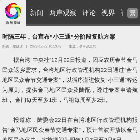
新闻
两岸观察
评论
视界
视频
繁
时隔三年，台宣布“小三通”分阶段复航方案
编辑：左妍冰
|
2022-12-22 18:13:47
|
来源：参考消息网
据台湾“中央社”12月22日报道，因应农历春节金马
民众返乡需求，台湾地区行政管理机构22日通过“金马
地区民众春节交通专案”，以循序渐进恢复“小三通”客运
为原则，提供金马地区民众及陆配，透过专案申请航
班， 金门每天至多1班，马祖每周至多2班。
报道称，陆委会22日在台湾地区行政管理机构报
告“金马地区民众春节交通专案”，预计首波开放以金马
地区民众优先，实施期间为明年1月7日至2月6日。