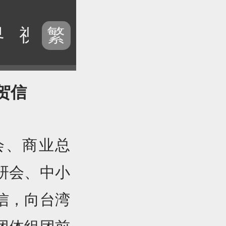
界
视频
历史
电台
专题
繁
贺信
会、商业总
研会、中小
信，向台湾