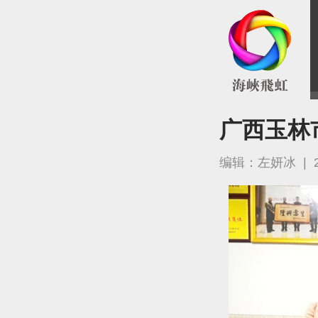
广西玉林
编辑：左妍冰
|