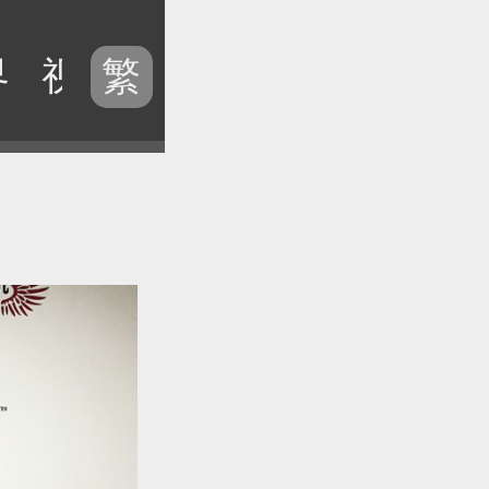
界
视频
历史
电台
专题
繁