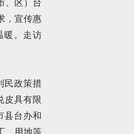
市、区）台
求，宣传惠
温暖。走访
利民政策措
悦皮具有限
市县台办和
工、用地等