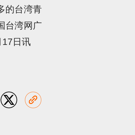
多的台湾青
国台湾网广
17日讯