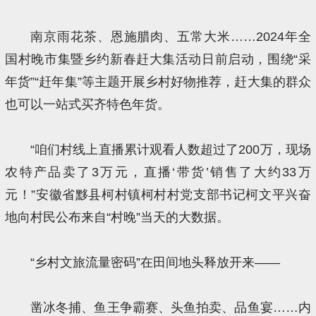
南京雨花茶、恩施腊肉、五常大米……2024年全
国村晚市集暨乡约新春赶大集活动日前启动，围绕“采
年货”“赶年集”等主题开展乡村好物推荐，赶大集的群众
也可以一站式买齐特色年货。
“咱们村线上直播累计观看人数超过了200万，现场
农特产品卖了3万元，直播‘带货’销售了大约33万
元！”安徽省黟县柯村镇柯村村党支部书记柯文平兴奋
地向村民公布来自“村晚”当天的大数据。
“乡村文旅流量密码”在田间地头释放开来——
凿冰冬捕、鱼王争霸赛、头鱼拍卖、品鱼宴……内