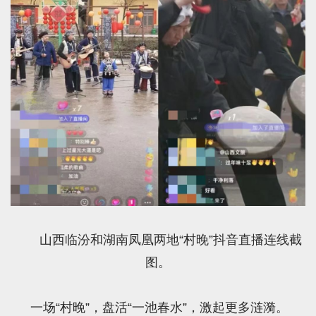
山西临汾和湖南凤凰两地“村晚”抖音直播连线截
图。
一场“村晚”，盘活“一池春水”，激起更多涟漪。