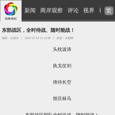
新闻
两岸观察
评论
视界
视频
繁
东部战区，全时待战、随时能战！
编辑：左妍冰
|
2024-10-14 11:13:38
|
来源：央视网
头枕波涛
执戈仗剑
倚待长空
彻旦秣马
东部战区部队全时待战，随时能战！