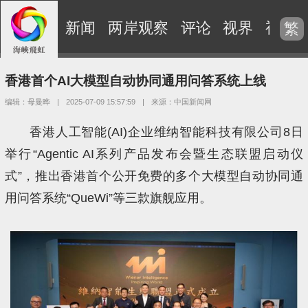
新闻
两岸观察
评论
视界
视频
繁
香港首个AI大模型自动协同通用问答系统上线
编辑：母曼晔
|
2025-07-09 15:57:59
|
来源：中国新闻网
香港人工智能(AI)企业维纳智能科技有限公司8日
举行“Agentic AI系列产品发布会暨生态联盟启动仪
式”，推出香港首个公开免费的多个大模型自动协同通
用问答系统“QueWi”等三款旗舰应用。