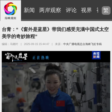
新闻
两岸观察
评论
视界
视频
繁
台青：“《窗外是蓝星》带我们感受充满中国式太空
美学的奇妙旅程”
编辑：马晓叶
|
2025-09-15 15:44:47
|
来源：
中央广播电视总台海峡飞虹专稿