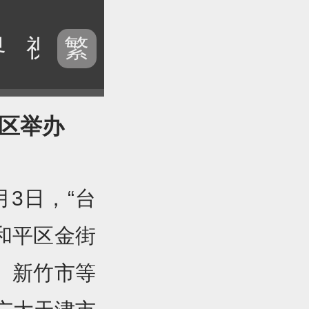
界
视频
历史
电台
专题
繁
平区举办
月3日，“台
在和平区金街
、新竹市等