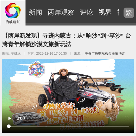
新闻
两岸观察
评论
视界
视频
繁
【两岸新发现】寻迹内蒙古：从“响沙”到“享沙” 台
湾青年解锁沙漠文旅新玩法
编辑: 左妍冰
|
时间: 2025-12-16 17:00:30
|
来源：
中央广播电视总台海峡飞虹