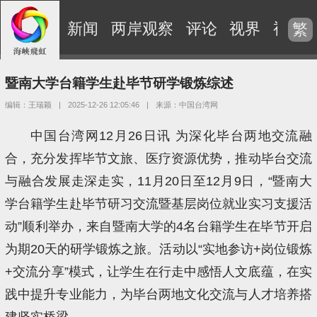
新闻
两岸观察
评论
视界
视频
繁
暨南大学台籍学生赴毕节研学锻炼综述
编辑：王瑞颖
|
2025-12-26 12:05:46
|
来源：中国台湾网
中国台湾网12月26日讯 为深化毕台两地交流融
合，充分发挥毕节文旅、医疗资源优势，推动毕台交流
与融合发展走深走实，11月20日至12月9日，“暨南大
学台籍学生赴毕节研习交流暨基层岗位就业实习支援活
动”顺利举办，来自暨南大学的4名台籍学生在毕节开启
为期20天的研学锻炼之旅。活动以“实地参访+岗位锻炼
+交流分享”模式，让学生在行走中感悟人文底蕴，在实
践中提升专业能力，为毕台两地文化交流与人才培养搭
建坚实桥梁。