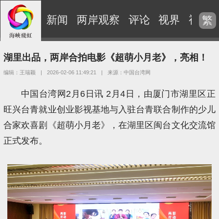
新闻
两岸观察
评论
视界
视频
繁
湖里出品，两岸合拍电影《超萌小月老》，亮相！
编辑：王瑞颖
|
2026-02-06 11:49:21
|
来源：中国台湾网
中国台湾网2月6日讯 2月4日，由厦门市湖里区正
旺兴台青就业创业影视基地与入驻台青联合制作的少儿
合家欢喜剧《超萌小月老》，在湖里区闽台文化交流馆
正式发布。