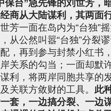
中保台”急先锋的刘世芳，
属经商从大陆谋利，其两面
世芳一面在岛内为“台独”
，从公然叫嚣“台独”分裂
陆配，再到参与封禁小红书
两岸关系的勾当；一面却默
资谋利，将两岸同胞共享的
己及关联方敛财的工具。
此
后一套，一边搞分裂、一边