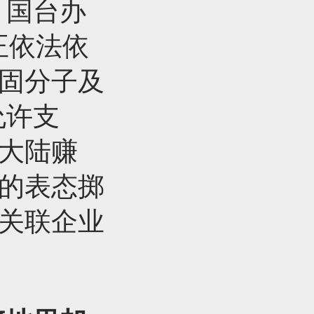
，国台办
正依法依
顽固分子及
允许支
在大陆赚
人的表态掷
子关联企业
。