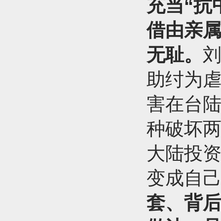
充当“抗
借由亲
无耻。
刘
助纣为虐
害在台
种破坏
大陆投
变成自
套、背