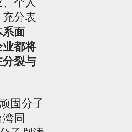
业、个人
，充分表
体系面
企业都将
在分裂与
”顽固分子
台湾同