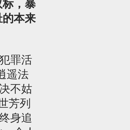
双标，暴
耻的本来
法犯罪活
逍遥法
，决不姑
世芳列
、终身追