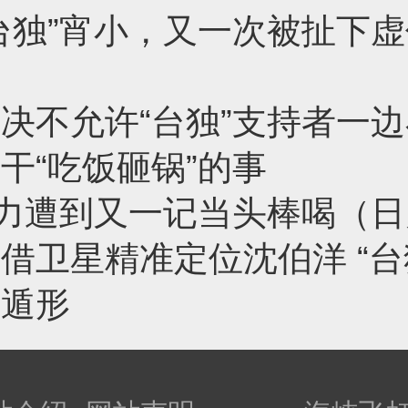
台独”宵小，又一次被扯下
决不允许“台独”支持者一
干“吃饭砸锅”的事
势力遭到又一记当头棒喝（
借卫星精准定位沈伯洋 “台
处遁形