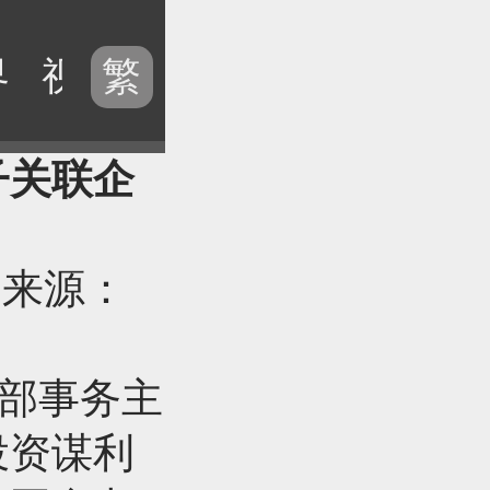
界
视频
历史
电台
专题
繁
子关联企
|
来源：
内部事务主
投资谋利