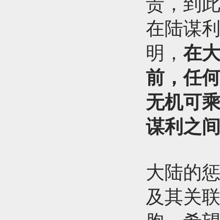
责，到
在陆谋
明，
在大
前，任何
无机可
谋利之
大陆的惩
及其关