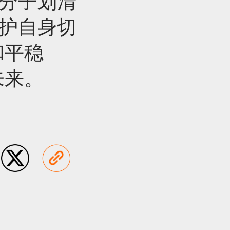
”分子划清
守护自身切
和平稳
未来。