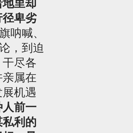
暗地里却
行径卑劣
摇旗呐喊、
谬论，到迫
，干尽各
许亲属在
发展机遇
种人前一
谋私利的