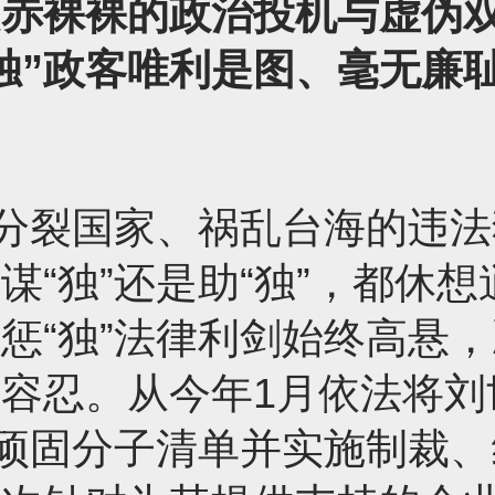
是赤裸裸的政治投机与虚伪
独”政客唯利是图、毫无廉
是分裂国家、祸乱台海的违
谋“独”还是助“独”，都休想
惩“独”法律利剑始终高悬
容忍。从今年1月依法将刘
”顽固分子清单并实施制裁