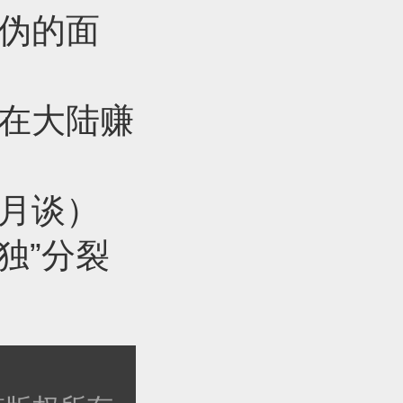
虚伪的面
边在大陆赚
日月谈）
独”分裂