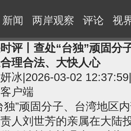
新闻
两岸观察
评论
视
时评丨查处“台独”顽固分
主合理合法、大快人心
左妍冰
|
2026-03-02 12:37:59
闻客户端
台独”顽固分子、台湾地区
负责人刘世芳的亲属在大陆