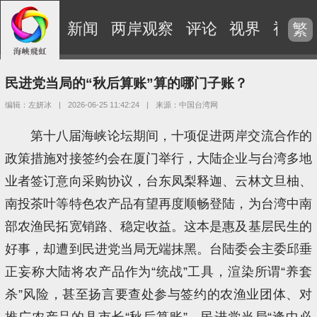
新闻
两岸观察
评论
视界
视频
繁
民进党当局的“秋后算账”算的哪门子账？
编辑：左妍冰
|
2026-06-25 11:42:24
|
来源：中国台湾网
第十八届海峡论坛期间，十项促进两岸交流合作的
政策措施对接签约会在厦门举行，大陆企业与台湾多地
业者签订意向采购协议，台东凤梨释迦、云林文旦柚、
南投茶叶等特色农产品有望再度顺畅登陆，为台湾中南
部农渔民拓宽销路、稳定收益。这本是惠及基层民生的
好事，却遭到民进党当局无端抹黑。台陆委会主委邱垂
正妄称大陆将农产品作为“统战”工具，渲染所谓“养套
杀”风险，甚至扬言要查处参与签约的农渔业团体、对
推广农产品的县市长“秋后算账”，民进党当局“逢中必