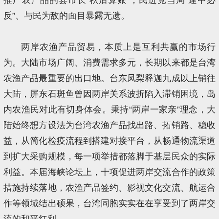
反”、与民为敌的面目暴露无遗。
两岸农渔产品贸易，本质上是互利共赢的市场行
为。大陆市场广阔、消费需求多元，长期以来都是台湾
农渔产品最重要的出口地。台东凤梨释迦九成以上销往
大陆，屏东石斑鱼曾因两岸关系波折陷入滞销困境，岛
内农渔民对此有切身体会。秉持“两岸一家亲”理念，大
陆始终想方设法为台湾农渔产品找出路、拓销路、稳收
益，从简化检疫流程到搭建对接平台，从畅通物流渠道
到扩大采购规模，每一项举措都落脚于基层民众的实际
利益。本届海峡论坛上，十项促进两岸交流合作的政策
措施持续落地，农渔产品签约、影视文化交流、航运合
作等领域结出硕果，台湾同胞实实在在享受到了两岸交
流的和平红利。