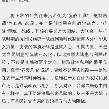
将正常的经贸往来污名化为“统战工具”，炮制所
谓“养套杀”论调，完全是颠倒黑白的政治谎言。“统
战”即统一战线，其核心要义是大团结、大联合，从抗
战时期的抗日民族统一战线到新时代凝聚海内外中华儿
女力量，统战的本质始终是凝聚人心、汇聚力量。民进
党当局刻意将统战污名化，以此抹黑大陆惠台利民政
策，不过是其煽动两岸对立、捞取政治私利的惯用伎
俩。至于“养套杀”的说辞，更经不起事实推敲——是谁
在农产品滞销时伸出援手，是谁在千方百计为农民拓展
市场，是谁动辄设卡阻拦、断人财路，台湾农民心中自
有一杆秤。真正给农渔民带来风险的，从来不是大陆市
场，而是民进党当局的政治操弄与人为阻挠。