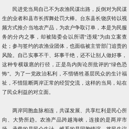
民进党当局自己不为农渔民谋出路，反倒对为民谋
生的业者和县市长挥舞处罚大棒。台东县长饶庆铃以视
频方式推介当地农产品，为农户争取订单，本是为民服
务的分内之事，却被陆委会以所谓“违规”为由立案查
处；参与签约的农渔业团体，也面临被主管部门追责的
风险。自己实事不干、坏事干绝，还不让别人做好事，
这种专横跋扈的行径，正是岛内舆论所批评的“绿色恐
怖”。为了一党政治私利，不惜牺牲基层民众的生计福
祉，不惜阻断两岸正常的经贸交流，这样的当局，站在
了民众利益的对立面。
两岸同胞血脉相连，共谋发展、共享红利是民心所
向、大势所趋。农渔产品跨越海峡，连接的是两岸市
场，承载的是民众生计，维系的是同胞情谊。将民生议