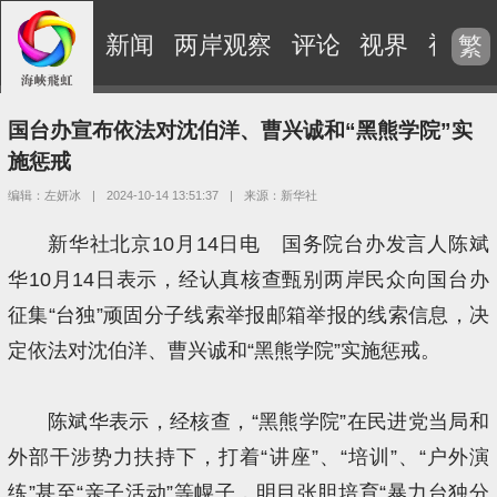
新闻
两岸观察
评论
视界
视频
繁
国台办宣布依法对沈伯洋、曹兴诚和“黑熊学院”实
施惩戒
编辑：左妍冰
|
2024-10-14 13:51:37
|
来源：新华社
新华社北京10月14日电 国务院台办发言人陈斌
华10月14日表示，经认真核查甄别两岸民众向国台办
征集“台独”顽固分子线索举报邮箱举报的线索信息，决
定依法对沈伯洋、曹兴诚和“黑熊学院”实施惩戒。
陈斌华表示，经核查，“黑熊学院”在民进党当局和
外部干涉势力扶持下，打着“讲座”、“培训”、“户外演
练”甚至“亲子活动”等幌子，明目张胆培育“暴力台独分