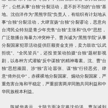
子”，公然从事“台独”分裂活动，是不折不扣的“台独”基
地。沈伯洋作为“黑熊学院”负责人，有组织有计划地从
事“台独”分裂活动，大肆宣扬“台独”分裂谬论，恶意向
台湾民众特别是青少年兜售“台独”主张和“仇中”思想，
广泛散播台海暴力冲突种子。曹兴诚为“黑熊学院”从事
分裂国家犯罪活动提供巨额资金支持，卖力鼓吹“以武
拒统”、“全民皆兵”，还投资策动拍摄“台独”题材影视
剧，以各种方式灌输“反中谋独”的精神毒素。沈、曹“台
独”思想顽固、涉“独”言论嚣张、谋“独”行径恶劣、肆
意“倚外抗中”，赤裸裸地分裂国家、煽动分裂国家，严
重危害台海和平稳定，严重损害两岸同胞共同利益和中
华民族根本利益。
陈斌华表示，大陆方面决定将沈伯洋、曹兴诚列