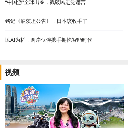
“中国游”全球出圈，戳破民进党谎言
铭记《波茨坦公告》，日本该收手了
以AI为桥，两岸伙伴携手拥抱智能时代
视频