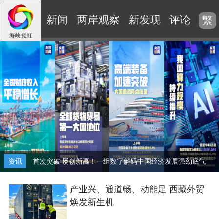
新闻
两岸观察
新发现
评论
视
繁
资讯
首次突破 屡创新高！一组数字解码中国经济发展强劲底气
产业兴、通道畅、动能足 西藏外贸
焕发新生机