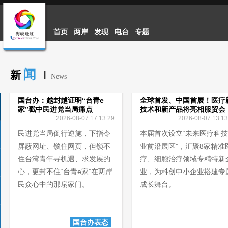
首页
两岸
发现
电台
专题
闻
新
|
News
国台办：越封越证明“台青e
全球首发、中国首展！医疗
家”戳中民进党当局痛点
技术和新产品将亮相服贸会
2026-08-07 17:13:29
2026-08-07 13:13
民进党当局倒行逆施，下指令
本届首次设立“未来医疗科
屏蔽网址、锁住网页，但锁不
业前沿展区”，汇聚8家精准
住台湾青年寻机遇、求发展的
疗、细胞治疗领域专精特新
心，更封不住“台青e家”在两岸
业，为科创中小企业搭建专
民众心中的那扇家门。
成长舞台。
国台办表态