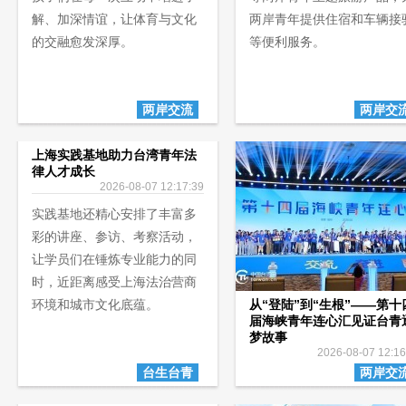
解、加深情谊，让体育与文化
两岸青年提供住宿和车辆接
的交融愈发深厚。
等便利服务。
两岸交流
两岸交
上海实践基地助力台湾青年法
律人才成长
2026-08-07 12:17:39
实践基地还精心安排了丰富多
彩的讲座、参访、考察活动，
让学员们在锤炼专业能力的同
时，近距离感受上海法治营商
环境和城市文化底蕴。
从“登陆”到“生根”——第十
届海峡青年连心汇见证台青
梦故事
2026-08-07 12:16
台生台青
两岸交