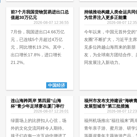
前7个月我国货物贸易进出口总
持续推动构建人类命运共同
值超30万亿元
为世界注入更多正能量
2026-08-07 12:36:55
2026-08-07 12:35
7月份，我国进出口4.66万亿
今年以来，中国元首外交的
元，已连续5个月超过4万亿
友圈”不断扩大，习近平主
元，同比增长19.2%。其中，
见多位跨越山海而来的新朋
出口增长17.8%，进口增长
友，为全球南方团结合作、
21.2%。
同发展注入新动力。
中国经济
连山海跨两岸 第四届“山海
福州市发布支持建设“海峡
杯”青少年足球赛在厦门举行
发展型城市”第三批措施
2026-08-07 12:26:01
2026-08-07 12:23
绿茵场上的比拼扣人心弦，场
福州机场推出“福往福来”两
外的文化交流同样令人期待。
青年亲子游、蜜月游、研学
孩子们在每一次互动中增进了
等两岸青年主题旅游产品，