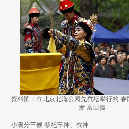
资料图：在北京北海公园先蚕坛举行的“春阴
发 富田摄
小满分三候 祭祀车神、蚕神