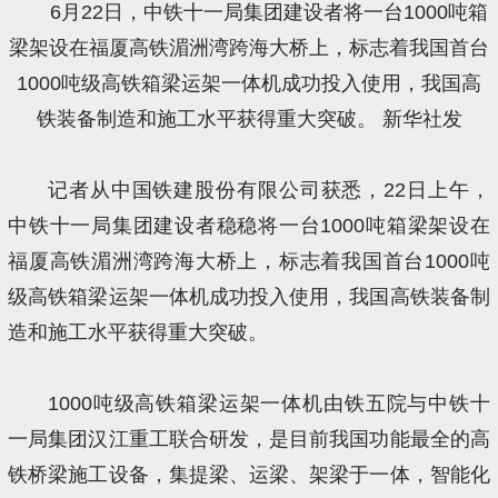
6月22日，中铁十一局集团建设者将一台1000吨箱
梁架设在福厦高铁湄洲湾跨海大桥上，标志着我国首台
1000吨级高铁箱梁运架一体机成功投入使用，我国高
铁装备制造和施工水平获得重大突破。 新华社发
记者从中国铁建股份有限公司获悉，22日上午，
中铁十一局集团建设者稳稳将一台1000吨箱梁架设在
福厦高铁湄洲湾跨海大桥上，标志着我国首台1000吨
级高铁箱梁运架一体机成功投入使用，我国高铁装备制
造和施工水平获得重大突破。
1000吨级高铁箱梁运架一体机由铁五院与中铁十
一局集团汉江重工联合研发，是目前我国功能最全的高
铁桥梁施工设备，集提梁、运梁、架梁于一体，智能化