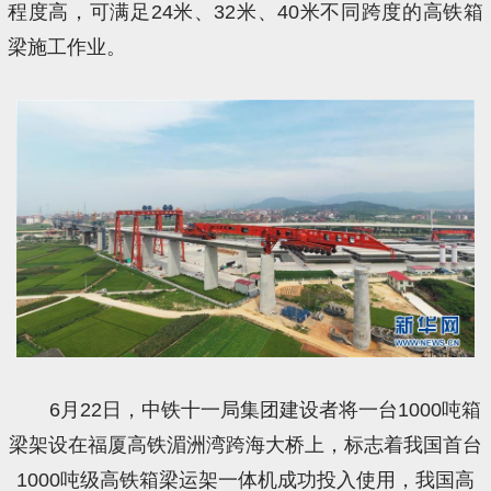
程度高，可满足24米、32米、40米不同跨度的高铁箱
梁施工作业。
6月22日，中铁十一局集团建设者将一台1000吨箱
梁架设在福厦高铁湄洲湾跨海大桥上，标志着我国首台
1000吨级高铁箱梁运架一体机成功投入使用，我国高