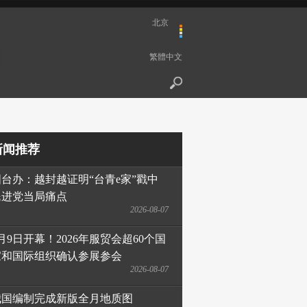
北京
繁體中文
新闻推荐
国台办：越封越证明“台青e家”戳中
民进党当局痛点
2026-08-07
月9日开幕！2026年服贸会超60个国
家和国际组织确认参展参会
2026-08-07
我国编制完成新版全月地质图