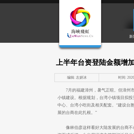
新
上半年台资登陆金额增加
编辑: 左妍冰
时间: 2020-
7月的福建漳州，暑气正暄。但漳州
小镇建设。根据规划，台湾小镇项目拟投
中心、台湾小吃街及相关配套。“建设台胞
展的台商在此扎根。”
像林伯彦这样看好大陆发展的台商不