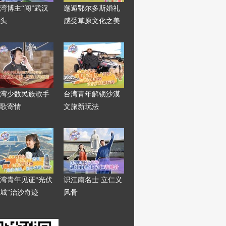
湾博主“闯”武汉
邂逅鄂尔多斯婚礼
头
感受草原文化之美
湾少数民族歌手
台湾青年解锁沙漠
歌寄情
文旅新玩法
湾青年见证“光伏
识江南名士 立仁义
城”治沙奇迹
风骨