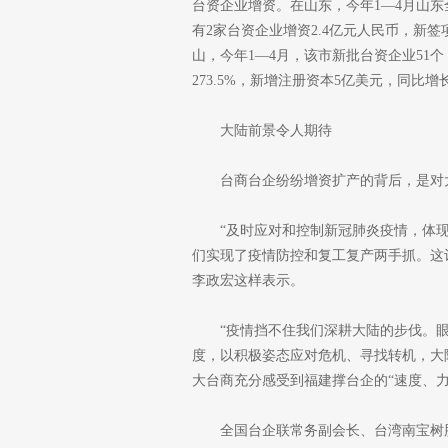
台资企业增资。在山东，今年1—4月山东
有2家台资企业增资2.4亿元人民币，新签项
山，今年1—4月，该市新批台资企业51个
273.5%，新增注册资本5亿美元，同比增长2
大陆前景令人期待
台商台企纷纷增资扩产的背后，是对
“及时应对和控制新冠肺炎疫情，体
们实现了疫情防控和复工复产两手抓。这
李政宏这样表示。
“疫情挡不住我们深耕大陆的步伐。眼
度，以积极姿态应对危机、寻找转机，大
大台商充分感受到福建撑台企的“速度、
全国台企联常务副会长、台湾南宝树