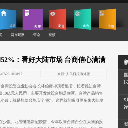
闻
两岸观察
评论
视频
52%：看好大陆市场 台商信心满满
07-28 10:28:17
来源: 人民日报海外版
市台商投资企业协会会长林伯彦却顶着酷暑，忙着推进台湾
资10亿元人民币，主要开发建设台胞居住区、台湾产品销售
9
小镇，就是想给台胞安个‘家’。这样就能吸引更多来大陆发
在少数。尽管遭遇新冠疫情，今年以来台商台企在大陆的投