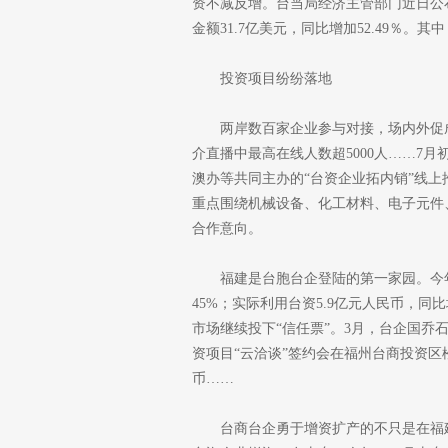
资不减反增。台当局经济主管部门近日公
金额31.7亿美元，同比增加52.49％。其
投资项目纷纷落地
两岸数百家企业参与对接，场内外促成
介直播中最高在线人数超5000人……7
澳办等共同主办的“台资企业拓内销”线
重点围绕机械设备、化工材料、电子元件
合作意向。
福建是台胞台企登陆的第一家园。今年
45%；实际利用台资5.9亿元人民币，
市场继续投下“信任票”。3月，台企国乔
资项目“云洽谈”签约会在福州台商投资区
币……
台商台企勇于增资扩产的不只是在福建