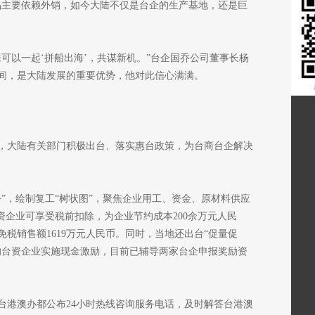
品主要依赖外销，如今大陆不仅是台企的生产基地，还是巨
可以一起‘拼船出海’，共谋新机。”台企国乔公司董事长杨
间，是大陆发展的重要优势，他对此信心满满。
，大陆有关部门积极出台、落实惠台政策，为台商台企解决
”，绘制复工“树状图”，聚焦企业用工、资金、原材料供应
台资企业可享受税前扣除，为企业节约成本200余万元人民
免税销售额1619万元人民币。同时，当地还出台“促量促
元的台资企业实施现金激励，目前已辅导两家台企申报奖励资
台港澳办都公布24小时热线咨询服务电话，及时解答台港澳