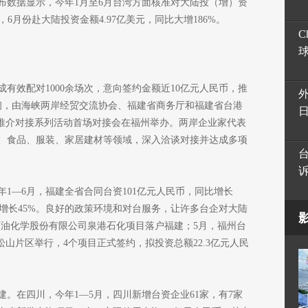
布数据显示，今年1月至6月台湾方面核准对大陆投（增）资
中，6月份赴大陆投资金额4.97亿美元，同比大增186%。
C
有效配对1000余场次，意向签约金额近10亿元人民币，推
月初，由海峡两岸经贸交流协会、福建省商务厅和福建省台港
上推介对接系列活动首场对接会在福州举办。两岸企业家代表
、食品、服装、家居建材等领域，深入洽谈对接并达成多项
1—6月，福建全省合同台资101亿元人民币，同比增长
同比增长45%。良好的政策环境和对台服务，让许多台企对大陆
石油化学股份有限公司泉港石化项目落户福建；5月，福州台
松山片区举行，4个项目正式签约，拟投资总额22.3亿元人民
。在四川，今年1—5月，四川新增台资企业61家，有7家