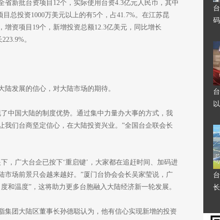
全省新批台资项目12个，实际使用台资4.3亿元人民币，其中
台
目总投资1000万美元以上的有5个，占41.7%。在江苏昆
码
，增资项目19个，新增投资总额12.3亿美元，同比增长
23.9%。
大陆发展的信心，对大陆市场的期待。
台
以
现了中国大陆的制度优势。通过集中力量办大事的方式，我
让我们台商坚定信心，在大陆投资兴业。”全国台企联会长
下，广大台企已按下‘重启键’，大家都在追赶时间、加码进
陆市场前景只会越来越好。”厦门台协会会长吴家莹说，广
台
力度和温度”，这将助力更多台胞融入大陆经济新一轮发展。
长
脂集团大陆区董事长孙德聪认为，他有信心实现新增的投资