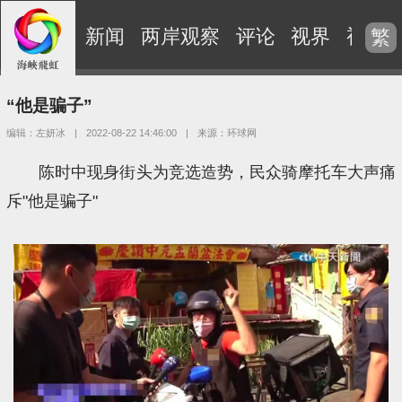
新闻
两岸观察
评论
视界
视频
繁
“他是骗子”
编辑：左妍冰
|
2022-08-22 14:46:00
|
来源：环球网
陈时中现身街头为竞选造势，民众骑摩托车大声痛
斥"他是骗子"