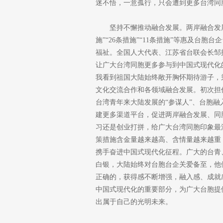
迷不悟，一意孤行，只会遭到更多台湾同
坚持不懈推动融合发展。两岸融合发
施”“26条措施”“11条措施”等惠及台
福祉。全国人大代表、江苏省台联会长邹
让广大台湾同胞更多参与到中国式现代化
我看到祖国大陆始终敞开胸怀期待游子，
文化交流合作和各领域融合发展。初次担
台湾青年来大陆发展的“参谋人”、台胞融
建更多渠道平台，促进两岸融合发展、同
习还是创业打拼，给广大台湾同胞印象最
策措施含金量越来越高、含情量越来越重
携手奋进中国式现代化征程。广大的台青
白银，大陆始终对台胞台企关爱备至，他
正确的，获得感不断增强，融入感、成就
中国式现代化的重要部分，为广大台胞提
出属于自己的光明未来。