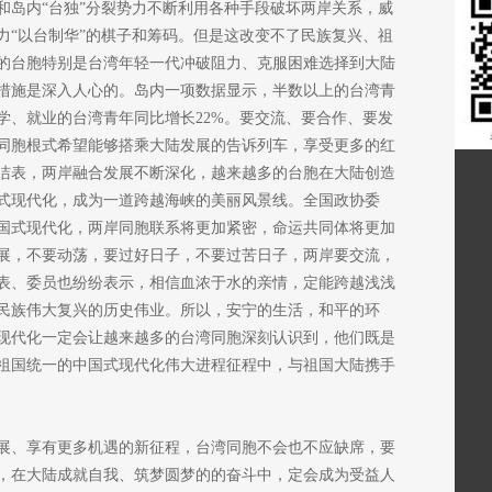
和岛内“台独”分裂势力不断利用各种手段破坏两岸关系，威
力“以台制华”的棋子和筹码。但是这改变不了民族复兴、祖
的台胞特别是台湾年轻一代冲破阻力、克服困难选择到大陆
措施是深入人心的。岛内一项数据显示，半数以上的台湾青
求学、就业的台湾青年同比增长22%。要交流、要合作、要发
同胞根式希望能够搭乘大陆发展的告诉列车，享受更多的红
洁表，两岸融合发展不断深化，越来越多的台胞在大陆创造
式现代化，成为一道跨越海峡的美丽风景线。全国政协委
国式现代化，两岸同胞联系将更加紧密，命运共同体将更加
展，不要动荡，要过好日子，不要过苦日子，两岸要交流，
表、委员也纷纷表示，相信血浓于水的亲情，定能跨越浅浅
民族伟大复兴的历史伟业。所以，安宁的生活，和平的环
现代化一定会让越来越多的台湾同胞深刻认识到，他们既是
祖国统一的中国式现代化伟大进程征程中，与祖国大陆携手
展、享有更多机遇的新征程，台湾同胞不会也不应缺席，要
，在大陆成就自我、筑梦圆梦的的奋斗中，定会成为受益人