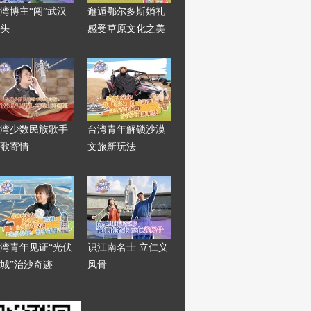
湾博主“闯”武汉
邂逅鄂尔多斯婚礼
头
感受草原文化之美
湾少数民族歌手
台湾青年解锁沙漠
歌寄情
文旅新玩法
湾青年见证“光伏
识江南名士 立仁义
城”治沙奇迹
风骨