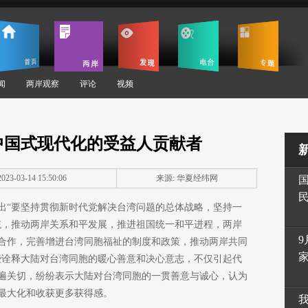
闻
两岸观察
评论
视频
中国式现代化的受益人贡献者
23-03-14 15:50:06
来源: 华夏经纬网
出“要坚持贯彻新时代党解决台湾问题的总体战略，坚持一
促统，推动两岸关系和平发展，推进祖国统一和平进程，两岸
9
合作，完善增进台湾同胞福祉的制度和政策，推动两岸共同
些诠释大陆对台湾同胞的暖心善意和决心意志，不仅引起代
遍关切，纷纷表示大陆对台湾同胞的一贯善意与诚心，认为
最大化和收获更多获得感。