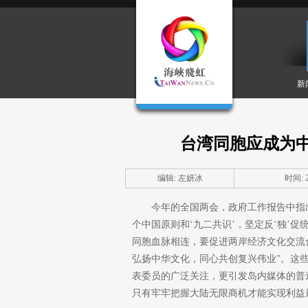
新
台湾同胞应成为
编辑: 左妍冰
时间: 20
今年的全国两会，政府工作报告中指
个中国原则和‘九二共识’，坚定反‘独’
同胞血脉相连，要促进两岸经济文化交流
弘扬中华文化，同心共创复兴伟业”。这
表委员的广泛关注，更引发岛内媒体的普
只有牢牢把握大陆无限商机才能实现利益