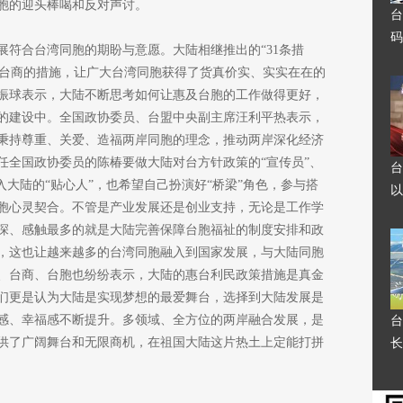
胞的迎头棒喝和反对声讨。
台
码
展符合台湾同胞的期盼与意愿。大陆相继推出的“31条措
胞台企台商的措施，让广大台湾同胞获得了货真价实、实实在在的
振球表示，大陆不断思考如何让惠及台胞的工作做得更好，
的建设中。全国政协委员、台盟中央副主席汪利平热表示，
秉持尊重、关爱、造福两岸同胞的理念，推动两岸深化经济
任全国政协委员的陈椿要做大陆对台方针政策的“宣传员”、
台
入大陆的“贴心人”，也希望自己扮演好“桥梁”角色，参与搭
以
胞心灵契合。不管是产业发展还是创业支持，无论是工作学
深、感触最多的就是大陆完善保障台胞福祉的制度安排和政
，这也让越来越多的台湾同胞融入到国家发展，与大陆同胞
、台商、台胞也纷纷表示，大陆的惠台利民政策措施是真金
们更是认为大陆是实现梦想的最爱舞台，选择到大陆发展是
感、幸福感不断提升。多领域、全方位的两岸融合发展，是
台
供了广阔舞台和无限商机，在祖国大陆这片热土上定能打拼
长