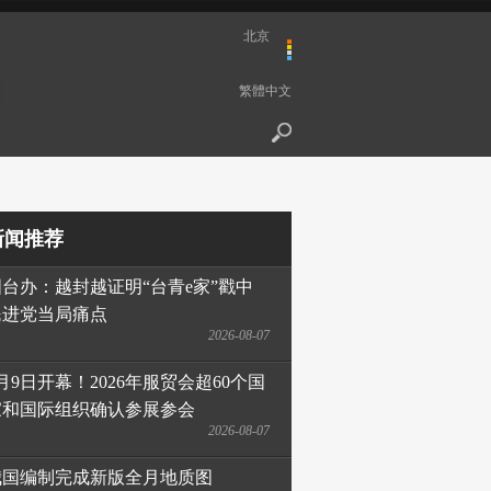
北京
繁體中文
新闻推荐
国台办：越封越证明“台青e家”戳中
民进党当局痛点
2026-08-07
月9日开幕！2026年服贸会超60个国
家和国际组织确认参展参会
2026-08-07
我国编制完成新版全月地质图