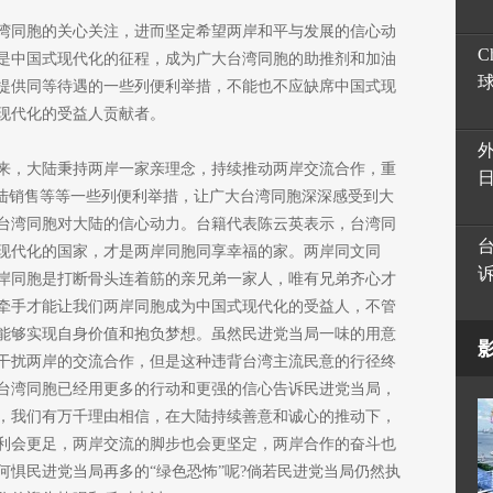
湾同胞的关心关注，进而坚定希望两岸和平与发展的信心动
C
是中国式现代化的征程，成为广大台湾同胞的助推剂和加油
提供同等待遇的一些列便利举措，不能也不应缺席中国式现
现代化的受益人贡献者。
来，大陆秉持两岸一家亲理念，持续推动两岸交流合作，重
大陆销售等等一些列便利举措，让广大台湾同胞深深感受到大
台湾同胞对大陆的信心动力。台籍代表陈云英表示，台湾同
现代化的国家，才是两岸同胞同享幸福的家。两岸同文同
岸同胞是打断骨头连着筋的亲兄弟一家人，唯有兄弟齐心才
牵手才能让我们两岸同胞成为中国式现代化的受益人，不管
能够实现自身价值和抱负梦想。虽然民进党当局一味的用意
干扰两岸的交流合作，但是这种违背台湾主流民意的行径终
台湾同胞已经用更多的行动和更强的信心告诉民进党当局，
，我们有万千理由相信，在大陆持续善意和诚心的推动下，
利会更足，两岸交流的脚步也会更坚定，两岸合作的奋斗也
何惧民进党当局再多的“绿色恐怖”呢?倘若民进党当局仍然执