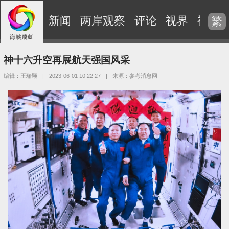
新闻
两岸观察
评论
视界
视频
繁
神十六升空再展航天强国风采
编辑：王瑞颖
|
2023-06-01 10:22:27
|
来源：参考消息网