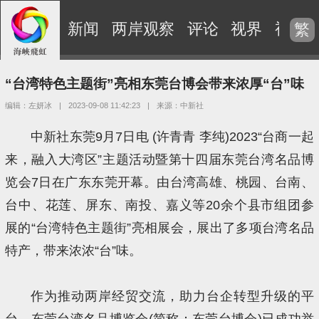
新闻
两岸观察
评论
视界
视频
繁
“台湾特色主题街”亮相东莞台博会带来浓厚“台”味
编辑：左妍冰
|
2023-09-08 11:42:23
|
来源：中新社
中新社东莞9月7日电 (许青青 李纯)2023“台商一起
来，融入大湾区”主题活动暨第十四届东莞台湾名品博
览会7日在广东东莞开幕。由台湾高雄、桃园、台南、
台中、花莲、屏东、南投、嘉义等20余个县市组团参
展的“台湾特色主题街”亮相展会，展出了多项台湾名品
特产，带来浓浓“台”味。
作为推动两岸经贸交流，助力台企转型升级的平
台，东莞台湾名品博览会(简称：东莞台博会)已成功举