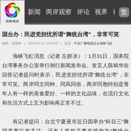
新闻
两岸观察
评论
视界
视频
繁
国台办：民进党担忧所谓“舞统台湾”，非常可笑
编辑：母曼晔
|
2024-01-31 13:37:59
|
来源：
中央广播电视总台海峡飞虹
海峡飞虹消息（记者 左妍冰）：1月31日，国务院
台湾事务办公室举行例行新闻发布会。发言人陈斌华在
回答记者提问时表示，民进党担忧所谓“舞统台湾”，非
常可笑。两岸同文同种、同风同俗，两岸同胞特别是青
年人有一样的美食爱好、一样的文化品味，在流行文化
和生活方式上互为影响再正常不过。
有记者提问：台北宁夏夜市近日因举办“科目三”舞
蹈竞赛引发关注，还有人将相关事件戏称为“舞统台