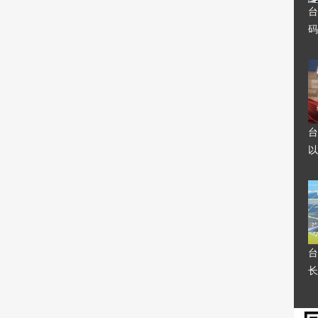
台
码
台
以
台
长