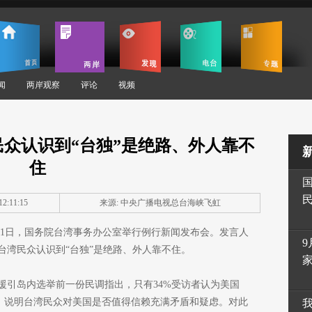
闻
两岸观察
评论
视频
众认识到“台独”是绝路、外人靠不
住
2:11:15
来源:
中央广播电视总台海峡飞虹
31日，国务院台湾事务办公室举行例行新闻发布会。发言人
9
台湾民众认识到“台独”是绝路、外人靠不住。
援引岛内选举前一份民调指出，只有34%受访者认为美国
1%，说明台湾民众对美国是否值得信赖充满矛盾和疑虑。对此