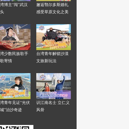
湾博主“闯”武汉
邂逅鄂尔多斯婚礼
头
感受草原文化之美
湾少数民族歌手
台湾青年解锁沙漠
歌寄情
文旅新玩法
湾青年见证“光伏
识江南名士 立仁义
城”治沙奇迹
风骨