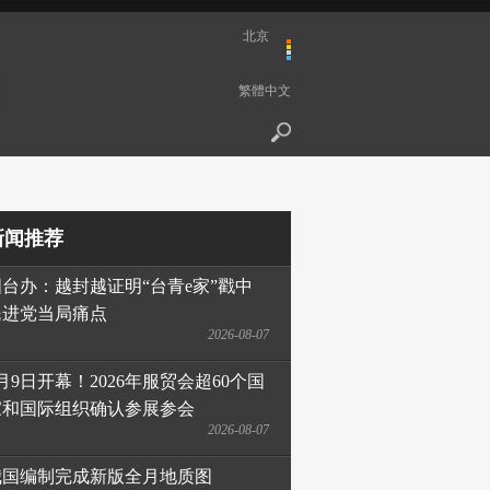
北京
繁體中文
新闻推荐
国台办：越封越证明“台青e家”戳中
民进党当局痛点
2026-08-07
月9日开幕！2026年服贸会超60个国
家和国际组织确认参展参会
2026-08-07
我国编制完成新版全月地质图