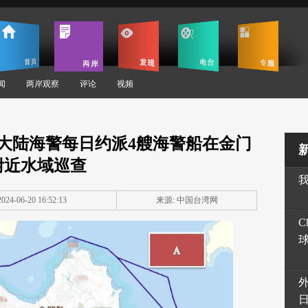
闻
两岸观察
评论
视频
大陆海警每日约派4艘海警船在金门
附近水域巡查
24-06-20 16:52:13
来源: 中国台湾网
C