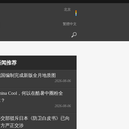
北京
繁體中文
新闻推荐
我国编制完成新版全月地质图
2026-08-06
hina Cool，何以在酷暑中圈粉全
球？
2026-08-06
外交部驳斥日本《防卫白皮书》已向
日方严正交涉