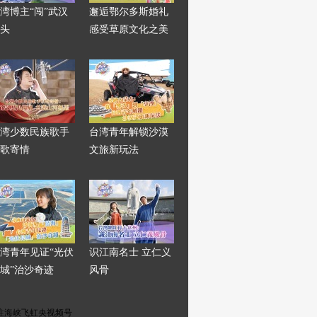
湾博主“闯”武汉
邂逅鄂尔多斯婚礼
头
感受草原文化之美
湾少数民族歌手
台湾青年解锁沙漠
歌寄情
文旅新玩法
湾青年见证“光伏
识江南名士 立仁义
城”治沙奇迹
风骨