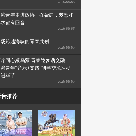
2026-08-06
台湾青年走进政协：在福建，梦想和
诉求都有回音
2026-08-06
一场跨越海峡的青春共创
2026-08-05
两岸同心聚乌蒙 青春逐梦话交融——
台湾青年“音乐+文旅”研学交流活动
走进毕节
2026-08-05
影音推荐