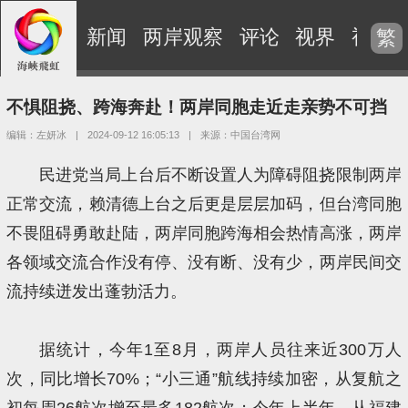
新闻
两岸观察
评论
视界
视频
繁
不惧阻挠、跨海奔赴！两岸同胞走近走亲势不可挡
编辑：左妍冰
|
2024-09-12 16:05:13
|
来源：中国台湾网
民进党当局上台后不断设置人为障碍阻挠限制两岸
正常交流，赖清德上台之后更是层层加码，但台湾同胞
不畏阻碍勇敢赴陆，两岸同胞跨海相会热情高涨，两岸
各领域交流合作没有停、没有断、没有少，两岸民间交
流持续迸发出蓬勃活力。
据统计，今年1至8月，两岸人员往来近300万人
次，同比增长70%；“小三通”航线持续加密，从复航之
初每周26航次增至最多182航次；今年上半年，从福建