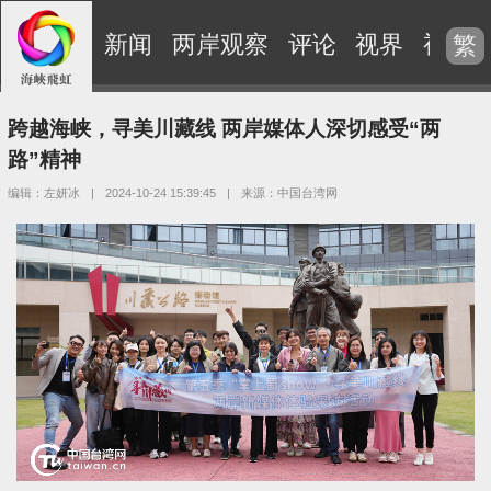
新闻
两岸观察
评论
视界
视频
繁
跨越海峡，寻美川藏线 两岸媒体人深切感受“两
路”精神
编辑：左妍冰
|
2024-10-24 15:39:45
|
来源：中国台湾网