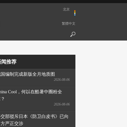
北京
繁體中文
新闻推荐
我国编制完成新版全月地质图
2026-08-06
hina Cool，何以在酷暑中圈粉全
球？
2026-08-06
外交部驳斥日本《防卫白皮书》已向
日方严正交涉