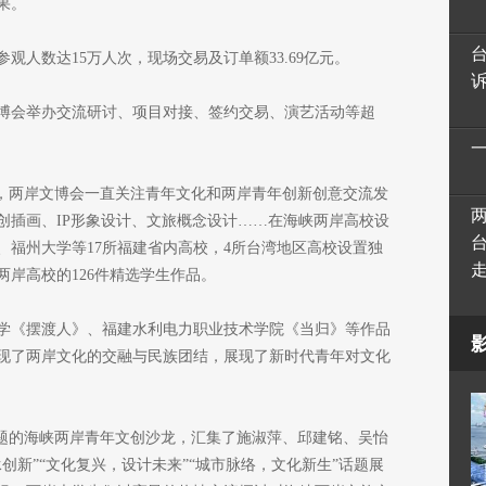
果。
观人数达15万人次，现场交易及订单额33.69亿元。
博会举办交流研讨、项目对接、签约交易、演艺活动等超
”，两岸文博会一直关注青年文化和两岸青年创新创意交流发
创插画、IP形象设计、文旅概念设计……在海峡两岸高校设
、福州大学等17所福建省内高校，4所台湾地区高校设置独
两岸高校的126件精选学生作品。
学《摆渡人》、福建水利电力职业技术学院《当归》等作品
现了两岸文化的交融与民族团结，展现了新时代青年对文化
主题的海峡两岸青年文创沙龙，汇集了施淑萍、邱建铭、吴怡
创新”“文化复兴，设计未来”“城市脉络，文化新生”话题展