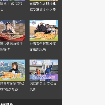
湾博主“闯”武汉
邂逅鄂尔多斯婚礼
头
感受草原文化之美
湾少数民族歌手
台湾青年解锁沙漠
歌寄情
文旅新玩法
湾青年见证“光伏
识江南名士 立仁义
城”治沙奇迹
风骨