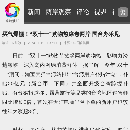
新闻
两岸观察
评论
视界
视频
繁
买气爆棚！“双十一”购物热席卷两岸 国台办乐见
编辑：左妍冰
|
2024-11-15 11:37:17
|
来源：中国台湾网
日前，“双十一”购物节掀起两岸购物热，影响力跨
越海峡，深入岛内网购消费群体。据了解，今年“双十
一”期间，淘宝天猫台湾站推出“台湾用户补贴计划”，补
贴20亿元（新台币，下同）并全面升级台湾跨境补
贴。有台媒报道称，露营旅行等品类的台湾地区销售额
同比增长3倍，首次在大陆电商平台下单的新用户也较
往年大涨超3倍。
对此，沈伯洋、林楚茵等民进党民代宣称，淘宝