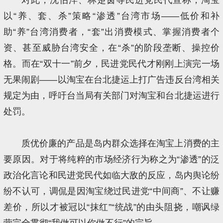
以“养、套、杀”策略“渗透”台湾市场——低价和补
助“养”台湾消费者，“套”出消费模式、掌握消费者个
资、甚至威胁台湾安全，在“杀”的阶段垄断、操控价
格。而在“双十一”前夕，民进党民代才刚刚上演完一场
无果闹剧——以淘宝在台北捷运上打广告违反台湾相关
规定为由，呼吁台当局有关部门对淘宝和台北捷运进行
处罚。
质优价廉的产品是岛内群众选择在淘宝上消费的主
要原因。对于将纯粹的市场经济行为称之为“渗透”的泛
政治化言论和民进党民代如临大敌的反应，岛内舆论纷
纷不认可，调侃是因淘宝绕过民进党“中间商”、不让赚
差价，所以才被冠以“抹红”“统战”的由头阻挠，嘲讽绿
营完全贯彻“我做可以你做不行”的宗旨。