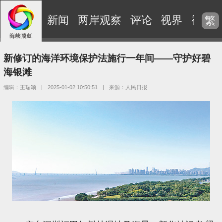
新闻
两岸观察
评论
视界
视频
繁
新修订的海洋环境保护法施行一年间——守护好碧
海银滩
编辑：王瑞颖
|
2025-01-02 10:50:51
|
来源：人民日报