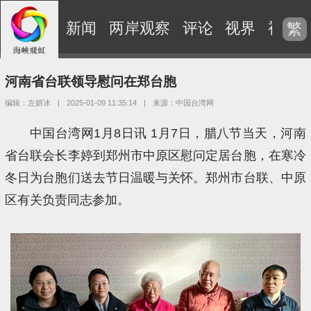
新闻
两岸观察
评论
视界
视频
繁
河南省台联领导慰问在郑台胞
编辑：左妍冰
|
2025-01-09 11:35:14
|
来源：中国台湾网
中国台湾网1月8日讯 1月7日，腊八节当天，河南
省台联会长李婷到郑州市中原区慰问定居台胞，在寒冷
冬日为台胞们送去节日温暖与关怀。郑州市台联、中原
区有关负责同志参加。