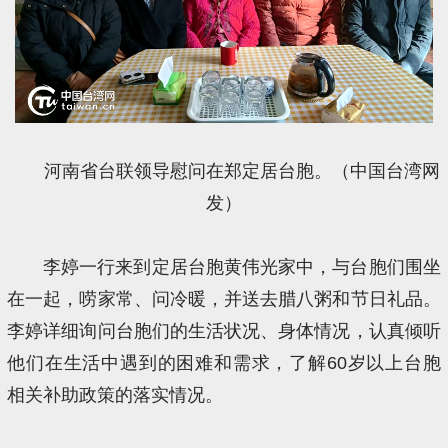
河南省台联领导慰问在郑定居台胞。（中国台湾网
发）
李婷一行来到定居台胞黄伟光家中，与台胞们围坐
在一起，唠家常、问冷暖，并送去腊八粥和节日礼品。
李婷详细询问台胞们的生活状况、身体情况，认真倾听
他们在生活中遇到的困难和需求，了解60岁以上台胞
相关补助政策的落实情况。