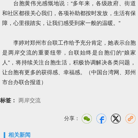
台胞黄伟光感慨地说：“多年来，各级政府、街道
和社区都很关心我们，各项补助都按时发放，生活有保
障，心里很踏实，让我们感受到家一般的温暖。”
李婷对郑州市台联工作给予充分肯定，她表示台胞
是两岸交流的重要纽带，台联始终是台胞们的“娘家
人”，将持续关注台胞生活，积极协调解决各类问题，
让台胞有更多的获得感、幸福感。（中国台湾网、郑州
市台办联合报道）
标签：
两岸交流
分享：
相关新闻