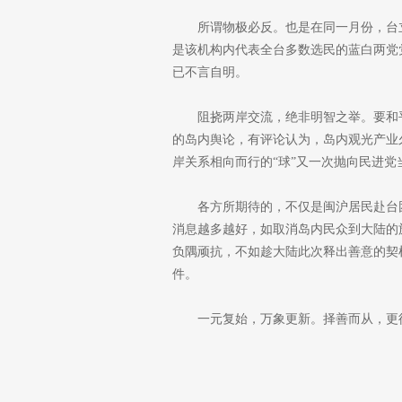
所谓物极必反。也是在同一月份，台
是该机构内代表全台多数选民的蓝白两党
已不言自明。
阻挠两岸交流，绝非明智之举。要和
的岛内舆论，有评论认为，岛内观光产业
岸关系相向而行的“球”又一次抛向民进党
各方所期待的，不仅是闽沪居民赴台
消息越多越好，如取消岛内民众到大陆的
负隅顽抗，不如趁大陆此次释出善意的契
件。
一元复始，万象更新。择善而从，更待