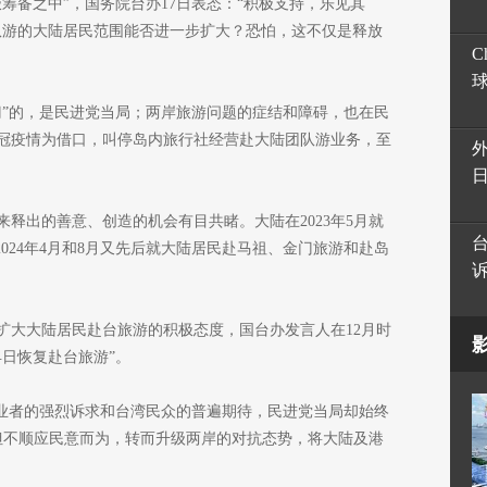
筹备之中”，国务院台办17日表态：“积极支持，乐见其
队游的大陆居民范围能否进一步扩大？恐怕，这不仅是释放
C
门”的，是民进党当局；两岸旅游问题的症结和障碍，也在民
新冠疫情为借口，叫停岛内旅行社经营赴大陆团队游业务，至
释出的善意、创造的机会有目共睹。大陆在2023年5月就
024年4月和8月又先后就大陆居民赴马祖、金门旅游和赴岛
扩大大陆居民赴台旅游的积极态度，国台办发言人在12月时
日恢复赴台旅游”。
游业者的强烈诉求和台湾民众的普遍期待，民进党当局却始终
但不顺应民意而为，转而升级两岸的对抗态势，将大陆及港