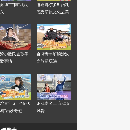
湾博主“闯”武汉
邂逅鄂尔多斯婚礼
头
感受草原文化之美
湾少数民族歌手
台湾青年解锁沙漠
歌寄情
文旅新玩法
湾青年见证“光伏
识江南名士 立仁义
城”治沙奇迹
风骨