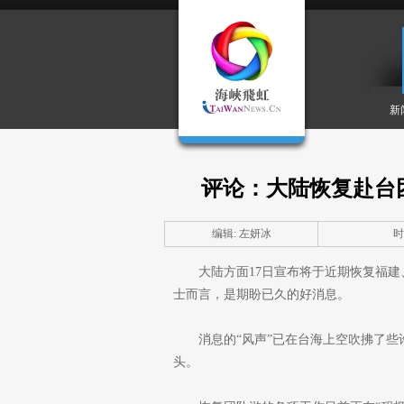
新
评论：大陆恢复赴台
编辑: 左妍冰
时间
大陆方面17日宣布将于近期恢复福
士而言，是期盼已久的好消息。
消息的“风声”已在台海上空吹拂了些
头。