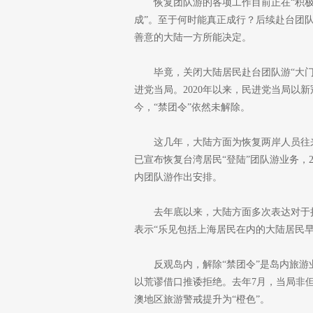
恢复团队游的各项工作目前正在“积极
成”。至于何时能真正成行？后续赴台团
善意的大陆一方所能决定。
毕竟，关闭大陆居民赴台团队游“大
进党当局。2020年以来，民进党当局以
今，“禁团令”依然未解除。
这几年，大陆方面为恢复两岸人员往来
已宣布恢复台湾居民“登陆”团队游业务，2
内团队游作出安排。
去年底以来，大陆方面多次表达对于
表示“乐见包括上海居民在内的大陆居民早
反观岛内，解除“禁团令”是岛内旅
以荒谬借口推诿拒绝。去年7月，当局非
澳地区旅游警戒提升为“橙色”。