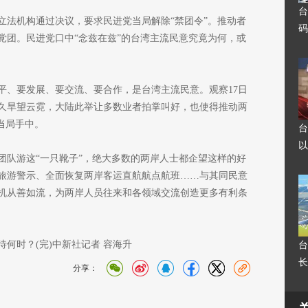
台
立法机构通过决议，要求民进党当局解除“禁团令”。推动者
码
党团。民进党口中“念兹在兹”的台湾主流民意究竟为何，或
平、要发展、要交流、要合作，是台湾主流民意。观察17日
久旱望云霓，大陆此举让多数业者拍掌叫好，也使得推动两
当局手中。
台
以
团队游这“一只靴子”，绝大多数的两岸人士都企望这样的好
旅游警示、全面恢复两岸客运直航航点航班……与其同民意
机从善如流，为两岸人员往来和各领域交流创造更多有利条
何时？(完)中新社记者 容海升
台
长
分享：