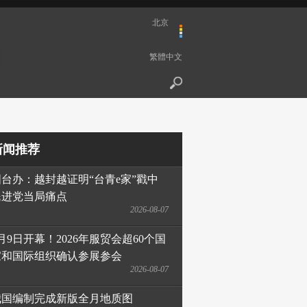
北京
繁體中文
新闻推荐
国台办：越封越证明“台青e家”戳中
民进党当局痛点
2026-08-07
月9日开幕！2026年服贸会超60个国
家和国际组织确认参展参会
2026-08-07
我国编制完成新版全月地质图