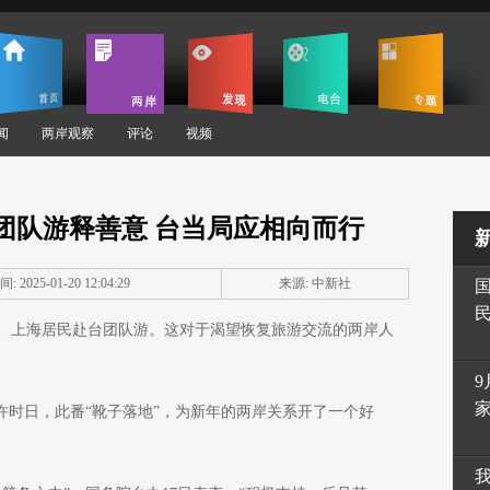
闻
两岸观察
评论
视频
团队游释善意 台当局应相向而行
: 2025-01-20 12:04:29
来源: 中新社
建、上海居民赴台团队游。这对于渴望恢复旅游交流的两岸人
9
许时日，此番“靴子落地”，为新年的两岸关系开了一个好