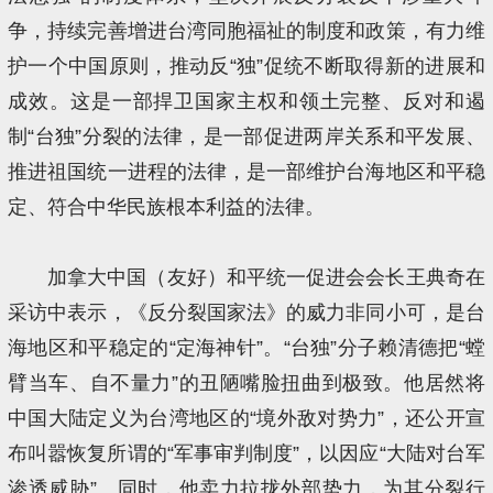
争，持续完善增进台湾同胞福祉的制度和政策，有力维
护一个中国原则，推动反“独”促统不断取得新的进展和
成效。这是一部捍卫国家主权和领土完整、反对和遏
制“台独”分裂的法律，是一部促进两岸关系和平发展、
推进祖国统一进程的法律，是一部维护台海地区和平稳
定、符合中华民族根本利益的法律。
加拿大中国（友好）和平统一促进会会长王典奇在
采访中表示，《反分裂国家法》的威力非同小可，是台
海地区和平稳定的“定海神针”。“台独”分子赖清德把“螳
臂当车、自不量力”的丑陋嘴脸扭曲到极致。他居然将
中国大陆定义为台湾地区的“境外敌对势力”，还公开宣
布叫嚣恢复所谓的“军事审判制度”，以因应“大陆对台军
渗透威胁”。同时，他卖力拉拢外部势力，为其分裂行