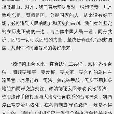
径做靠山。对此，我们表示坚决反对、强烈谴责。凡是
数典忘祖、背叛祖国、分裂国家的人，从来没有好下
场，必将遭到人民的唾弃和历史的审判。我们始终坚定
站在历史正确的一边，与全体中国人民一道，同舟共
济，团结一切可以团结的力量，坚决粉碎任何“台独”图
谋，共创中华民族复兴的美好未来。
“赖清德上台以来一直否认‘九二共识’，顽固坚持‘台
独’，罔顾要和平、要发展、要交流、要合作的岛内主
流民意，动用行政、司法、舆论等手段，无所不用其极
地阻挡两岸交流交往。赖清德还妄图修改‘反渗透法’，
想用法律手段打压与大陆有任何联系的台湾民众，将两
岸正常交流污名化，在岛内制造‘绿色恐怖’，这是不得
人心的。”泰国中国和平统一促进总会执行会长吴炳林