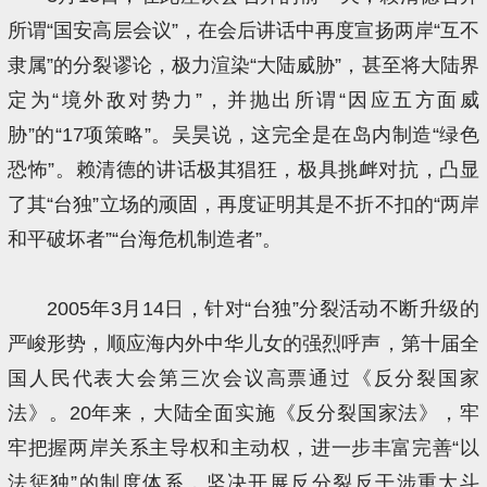
所谓“国安高层会议”，在会后讲话中再度宣扬两岸“互不
隶属”的分裂谬论，极力渲染“大陆威胁”，甚至将大陆界
定为“境外敌对势力”，并抛出所谓“因应五方面威
胁”的“17项策略”。吴昊说，这完全是在岛内制造“绿色
恐怖”。赖清德的讲话极其猖狂，极具挑衅对抗，凸显
了其“台独”立场的顽固，再度证明其是不折不扣的“两岸
和平破坏者”“台海危机制造者”。
2005年3月14日，针对“台独”分裂活动不断升级的
严峻形势，顺应海内外中华儿女的强烈呼声，第十届全
国人民代表大会第三次会议高票通过《反分裂国家
法》。20年来，大陆全面实施《反分裂国家法》，牢
牢把握两岸关系主导权和主动权，进一步丰富完善“以
法惩独”的制度体系，坚决开展反分裂反干涉重大斗