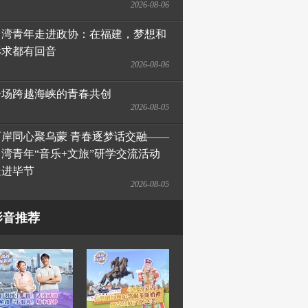
2026-08-06
台湾青年走进政协：在福建，梦想和
诉求都有回音
2026-08-06
一场跨越海峡的青春共创
2026-08-05
两岸同心聚乌蒙 青春逐梦话交融——
台湾青年“音乐+文旅”研学交流活动
走进毕节
2026-08-05
影音推荐