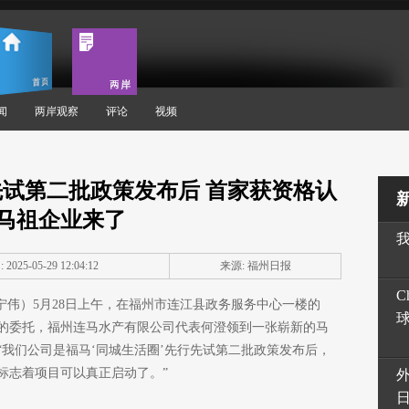
闻
两岸观察
评论
视频
先试第二批政策发布后 首家获资格认
马祖企业来了
2025-05-29 12:04:12
来源: 福州日报
C
李宁伟）5月28日上午，在福州市连江县政务服务中心一楼的
的委托，福州连马水产有限公司代表何澄领到一张崭新的马
我们公司是福马‘同城生活圈’先行先试第二批政策发布后，
标志着项目可以真正启动了。”