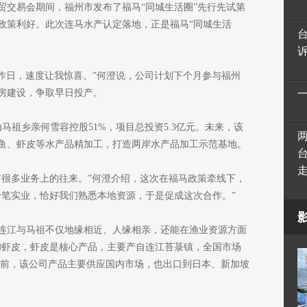
贸交易会期间，福州市发布了福马“同城生活圈”先行先试第
政策利好。此次连马水产认定落地，正是福马“同城生活
工作日，速度让我惊喜。”何澄说，公司计划下个月参与福州
房建设，争取早日投产。
马祖乡亲何雪容控股51%，项目总投资5.3亿元。未来，该
鱼、虾皮等水产品精加工，打造两岸水产品加工示范基地。
有很多业务上的往来。”何澄介绍，这次在福马政策牵线下，
一笔实业，恰好我们熟悉本地资源，于是促成这次合作。”
连江与马祖不仅地缘相近、人缘相亲，还能在渔业资源方面
和虾皮，虾皮是核心产品，主要产自连江苔菉镇，全国市场
”目前，该公司产品主要供应国内市场，也出口到日本、新加坡