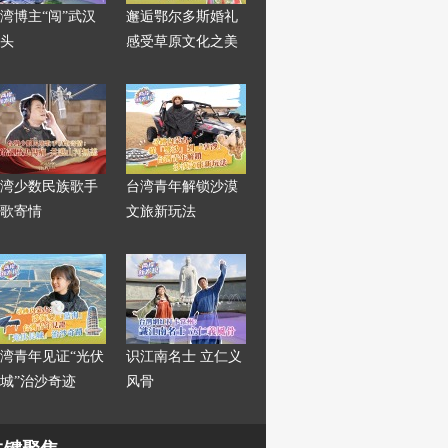
湾博主“闯”武汉
邂逅鄂尔多斯婚礼
头
感受草原文化之美
湾少数民族歌手
台湾青年解锁沙漠
歌寄情
文旅新玩法
湾青年见证“光伏
识江南名士 立仁义
城”治沙奇迹
风骨