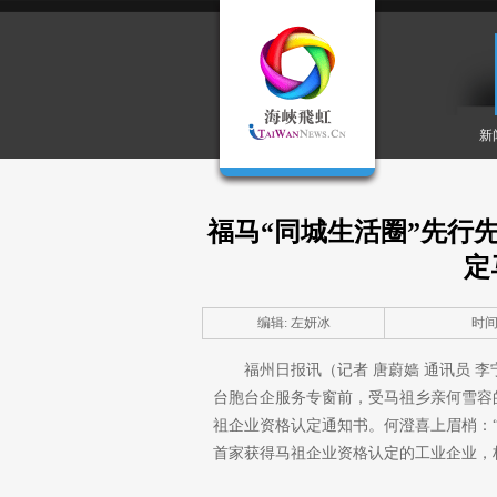
新
福马“同城生活圈”先行
定
编辑: 左妍冰
时间: 
福州日报讯（记者 唐蔚嫱 通讯员 
台胞台企服务专窗前，受马祖乡亲何雪容
祖企业资格认定通知书。何澄喜上眉梢：“
首家获得马祖企业资格认定的工业企业，