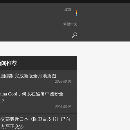
北京
繁體中文
新闻推荐
我国编制完成新版全月地质图
2026-08-06
hina Cool，何以在酷暑中圈粉全
球？
2026-08-06
外交部驳斥日本《防卫白皮书》已向
日方严正交涉