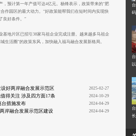
产，预计第一年产值可达4亿元。杨锋表示，政策带来的“肥
台
业合作园区的最大动力。“好政策能帮我们在短时间内实现快
码
了良好条件。”
业基地片区已招引38家马祖企业完成注册。越来越多马祖企
同城生活圈”的政策东风，加快融入福马融合发展新格局。
台
以
建设好两岸融合发展示范区
  2025-02-27
值得关注 涉及四方面17条
  2024-10-29
惠台措施发布
  2024-04-29
台
两岸融合发展示范区建设
  2024-04-29
长