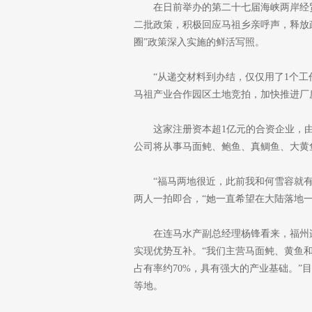
在日前举办的第二十七届海峡两岸经
二批政策，积极回应马祖乡亲呼声，释放
圈”政策深入实施的鲜活写照。
“从递交材料到办结，仅仅用了1个
马祖产业合作园区土地竞拍，加快推进厂
这家注册资本超1亿元的合资企业，由
公司将从事马面鲀、鲍鱼、真鲷鱼、大黄
“福马两地很近，此前我和何雪容就
两人一拍即合，“她一直希望在大陆落地
在连马水产副总经理杨锋看来，福州
实现优势互补。“我们主营马面鲀、黄鱼
占有率约70%，具有强大的产业基础。
等地。