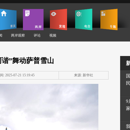
闻
两岸观察
评论
视频
阿谐”舞动萨普雪山
: 2025-07-21 15:19:45
来源: 新华社
9