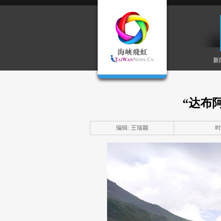
新
“达布
编辑: 王瑞颖
时间