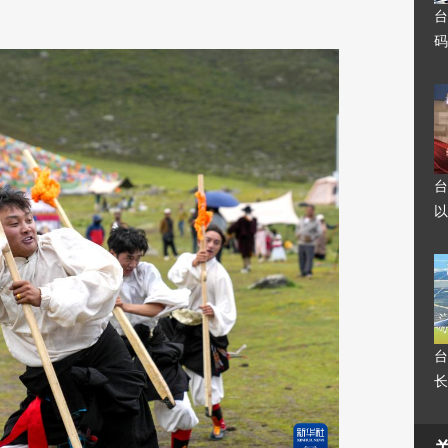
台
码
台
以
台
长