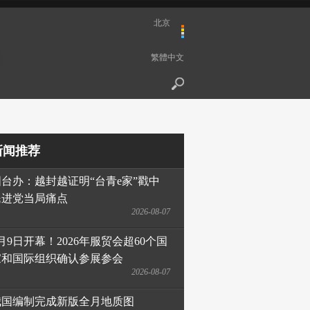
北京
繁體中文
新闻推荐
国台办：越封越证明“台青e家”戳中
民进党当局痛点
2026-08-07
月9日开幕！2026年服贸会超60个国
家和国际组织确认参展参会
2026-08-07
我国编制完成新版全月地质图