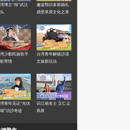
湾博主“闯”武汉
邂逅鄂尔多斯婚礼
头
感受草原文化之美
湾少数民族歌手
台湾青年解锁沙漠
歌寄情
文旅新玩法
湾青年见证“光伏
识江南名士 立仁义
城”治沙奇迹
风骨