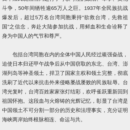
斗争，50年间牺牲逾65万人之巨。1937年全民族抗战
爆发后，超过5万名台湾同胞秉持“欲救台湾，先救祖
国”之信念，奔赴大陆参加抗战，用鲜血和生命诠释了
身为中国人的气节和尊严。
包括台湾同胞在内的全体中国人民经过顽强奋战，
迫使日本归还甲午战争后从中国窃取的东北、台湾、澎
湖列岛等神圣领土，捍卫了国家主权和领土完整，彻底
洗刷了近代以来抗击外来侵略屡战屡败的民族耻辱。台
湾光复时，台湾百姓家家张灯结彩，欢呼雀跃重新回到
祖国怀抱。这段血与火熔铸的光辉记忆，彰显了台湾是
中国领土不可分割一部分的历史和法理事实，充分证明
海峡两岸始终根脉相连、命运与共。