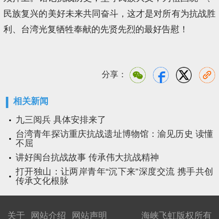
民族复兴的美好未来共同奋斗，这才是对所有为抗战胜
利、台湾光复牺牲奉献的先贤先烈的最好告慰！
分享：
相关新闻
九三阅兵 具体安排来了
台湾青年探访重庆抗战遗址博物馆：渝见历史 读懂
不屈
讲好闽台抗战故事 传承伟大抗战精神
打开独山：让两岸青年“沉下来”深度交流 携手共创
传承文化根脉
关于
网站介绍
网站声明
海峡飞虹版权所有