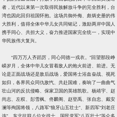
者，近代以来第一次取得民族解放斗争的完全胜利，台
湾也因此回归祖国怀抱。这场共御外侮、彪炳史册的伟
大胜利，值得全体中华儿女共同铭记，激励两岸中国人
携手同心、共担大义，奋力推进国家完全统一，实现中
华民族伟大复兴。
“四万万人齐蹈厉，同心同德一戎衣。”回望那段峥
嵘岁月，全体中华儿女冒着敌人的炮火前进、前进。无
论是正面战场还是敌后战场，爱国将士浴血奋战、视死
如归，各界民众同仇敌忾、共赴国难，奏响了一曲曲气
壮山河的反抗侵略、保家卫国的英雄凯歌。杨靖宇、赵
尚志、左权、彭雪枫、佟麟阁、赵登禹、张自忠、戴安
澜等殉国将领，八路军“狼牙山五壮士”、新四军“刘老庄
连”、东北抗联八位女战士、国民党军“八百壮士”等众多