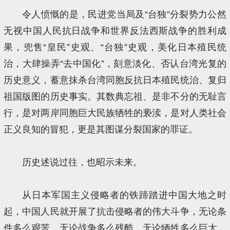
令人愤慨的是，民进党当局及“台独”分裂势力公然
无视中国人民抗日战争和世界反法西斯战争的胜利成
果，兜售“皇民”史观、“台独”史观，美化日本殖民统
治，大肆操弄“去中国化”，刻意淡化、否认台湾光复的
历史意义，蓄意抹杀台湾同胞反抗日本殖民统治、复归
祖国版图的历史事实。其数典忘祖、是非不分的无耻言
行，是对两岸同胞巨大民族牺牲的亵渎，是对人类社会
正义良知的冒犯，更是其图谋分裂国家的罪证。
历史述说过往，也昭示未来。
从日本军国主义侵略者的铁蹄踏进中国大地之时
起，中国人民就开展了抗击侵略者的伟大斗争，无论条
件多么艰苦，无论战争多么残酷，无论牺牲多么巨大，