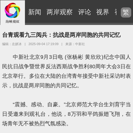
新闻
两岸观察
评论
视界
视频
繁
台青观看九三阅兵：抗战是两岸同胞的共同记忆
编辑：左妍冰
|
2025-09-04 17:19:09
|
来源：中新社
中新社北京9月3日电 (张杨彬 黄欣欣)纪念中国人
民抗日战争暨世界反法西斯战争胜利80周年大会3日在
北京举行。多位在大陆的台湾青年接受中新社采访时表
示，抗战是两岸同胞的共同记忆。
“震撼、感动、自豪。”北京师范大学台生刘育宇当
日受邀来到观礼台，他说，8万羽和平鸽振翅飞翔，在
场青年无不被热烈气氛感染。