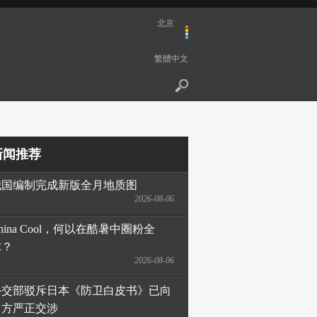
北京
繁體中文
新闻推荐
我国编制完成新版全月地质图
2026-08-06
hina Cool，何以在酷暑中圈粉全
球？
2026-08-06
外交部驳斥日本《防卫白皮书》已向
日方严正交涉