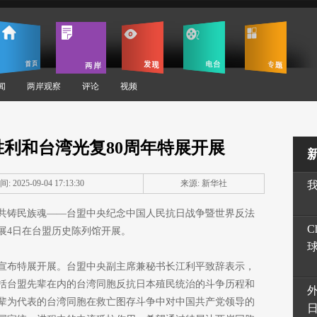
闻
两岸观察
评论
视频
利和台湾光复80周年特展开展
: 2025-09-04 17:13:30
来源: 新华社
）共铸民族魂——台盟中央纪念中国人民抗日战争暨世界反法
C
特展4日在台盟历史陈列馆开展。
宣布特展开展。台盟中央副主席兼秘书长江利平致辞表示，
括台盟先辈在内的台湾同胞反抗日本殖民统治的斗争历程和
辈为代表的台湾同胞在救亡图存斗争中对中国共产党领导的