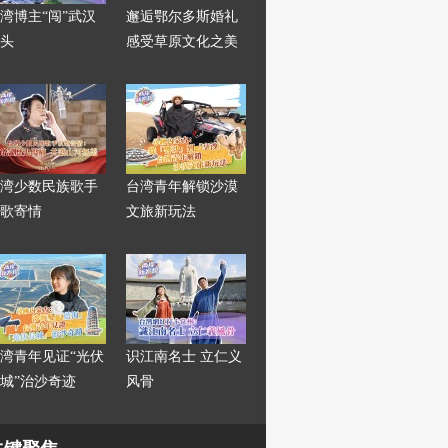
湾博主“闯”武汉
邂逅鄂尔多斯婚礼
头
感受草原文化之美
湾少数民族歌手
台湾青年解锁沙漠
歌寄情
文旅新玩法
湾青年见证“光伏
识江南名士 立仁义
城”治沙奇迹
风骨