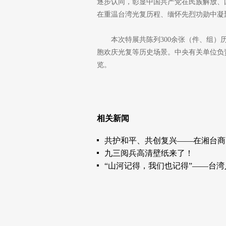
逐步认同，彰显中国共产党在民族解放、
在重温台湾光复历程、缅怀先烈功勋中凝
本次特展共陈列300余张（件、组）
胞欢庆光复等历史场景。中央有关单位负
览。
相关新闻
共护和平、共创复兴——在湘台商
九三阅兵高清壁纸来了！
“山河记得，我们也记得”——台