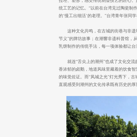
拉坯、塑形，感受传统制壶技艺的匠心。
统工艺的记忆。“以前在台湾见过陶瓷制作
的‘慢工出细活’的老理。”台湾青年张同
这种文化共鸣，在古城的街巷与非遗
节义”的牌坊故事；在潮響非遗科普馆，
乳饼制作的传统手法，每一项体验都让台
就连“舌尖上的潮州”也成了文化交
香浓郁的卤鹅，地道风味里藏着的饮食智
的味觉佐证。而“凤城之光”灯光秀下，
直观感受到潮州的文化传承既有历史的厚