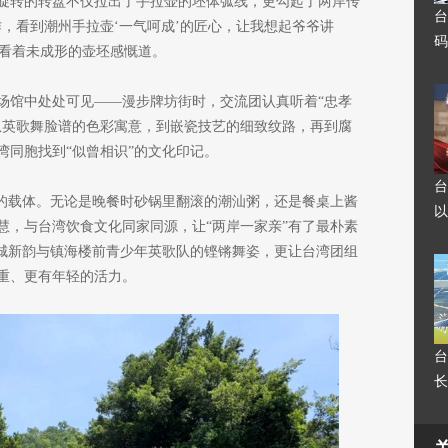
旋转的转盘不仅拉出了手拉壶的坯体弧线，更勾起了两岸传
台
，看到潮州手拉壶‘一气呵成’的匠心，让我想起爷爷讲
码
学看着未成形的壶坯感慨道。
场馆中处处可见——漫步牌坊街时，交流团认真听着“忠孝
从英歌舞脸谱的色彩寓意，到嵌瓷技艺的细致纹路，再到腐
湾同胞找到“似曾相识”的文化印记。
台
流的载体。无论是晚餐时砂锅里翻滚的潮汕粥，还是餐桌上酱
以
慧，与台湾饮食文化同家同源，让“两岸一家亲”有了最朴素
古城新韵与镇海楼前青少年英歌队的铿锵舞姿，更让台湾团组
重、更有年轻的活力。
台
长