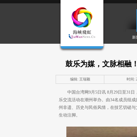
新
鼓乐为媒，文脉相融！
编辑: 王瑞颖
时间: 20
中国台湾网9月5日讯 8月29日至3
乐交流活动在潮州举办。由34名成员组
州非遗、历史与民俗风情，在技艺切磋与
生动注脚。