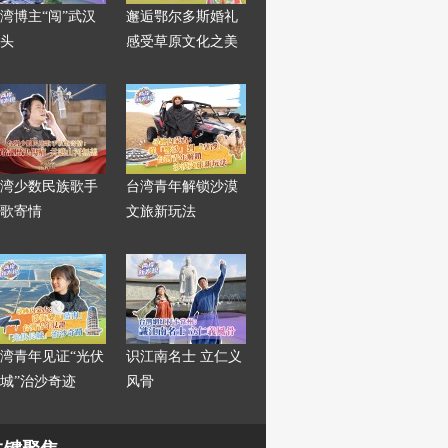
湾博主“闯”武汉
邂逅鄂尔多斯婚礼
头
感受草原文化之美
湾少数民族歌手
台湾青年解锁沙漠
歌寄情
文旅新玩法
湾青年见证“光伏
识江南名士 立仁义
城”治沙奇迹
风骨