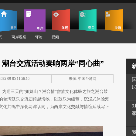
闻
两岸观察
评论
视频
潮台交流活动奏响两岸“同心曲”
25-09-05 11:56:16
来源: 中国台湾网
1日，为期三天的“姐妹山？潮台情”畲族文化体验之旅之潮台鼓
成的台湾鼓乐交流团跨越海峡，以鼓乐为纽带，沉浸式体验潮
9
文化共鸣中深化两岸认同，为两岸文化交融与情谊延续写下