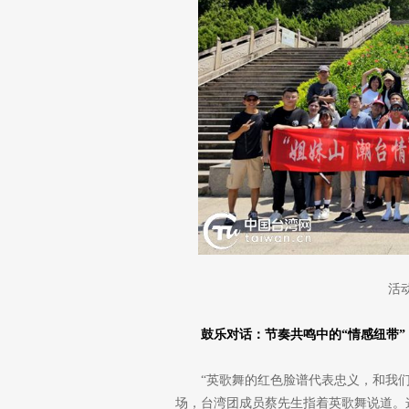
活
鼓乐对话：节奏共鸣中的“情感纽带”
“英歌舞的红色脸谱代表忠义，和我
场，台湾团成员蔡先生指着英歌舞说道。