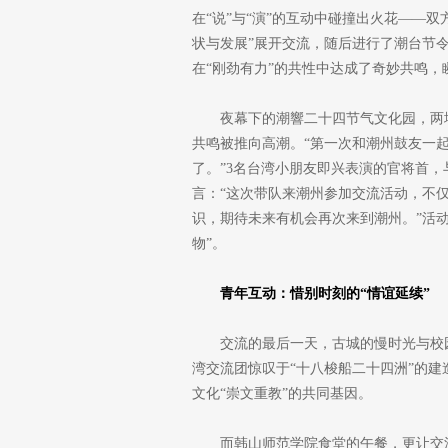
在“说”与“演”的互动中碰撞出火花——
状与发展”展开交流，随后进行了潮台节
在“刚劲有力”的共性中达成了奇妙共鸣
夜幕下的潮響二十四节气文化园，两
共鸣被推向高潮。“第一次和潮州鼓友一
了。”3名台湾小朋友即兴表演的官将首
言：“这次带队来潮州参加交流活动，不
识，期待未来有机会再次来到潮州。”活
物”。
青年互动：惜别时刻的“情谊延续”
交流的最后一天，古城的慢时光与校
湾交流团惊叹于“十八梭船二十四洲”的
文化“崇文重教”的共同基因。
而韩山师范学院食堂的午餐，更让交