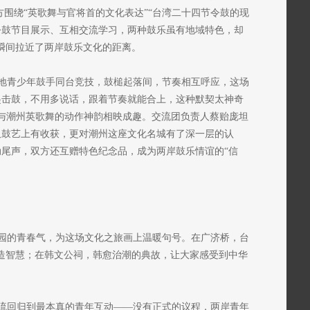
双方围绕“英歌舞与官将首的文化表达”“台湾二十四节令鼓的现
令鼓节目展示、互相交流学习，两种鼓乐虽有地域特色，却
，瞬间拉近了两岸鼓乐文化的距离。
地青少年鼓手同台竞技，鼓槌起落间，节奏相互呼应，这场
起击鼓，不用多说话，跟着节奏就能合上，这种默契太神奇
，与潮州英歌舞的动作神韵相映成趣。交流团负责人蔡贻庞坦
仅鼓艺上有收获，更对潮州这座文化名城有了深一层的认
动尾声，双方还互赠特色纪念品，成为两岸鼓乐情谊的“信
园的青春气，为这场文化之旅画上温暖句号。在广济桥，台
建造智慧；在韩文公祠，韩愈治潮的典故，让大家感受到中华
流回归到最本真的青年互动——没有正式的议程，两岸青年