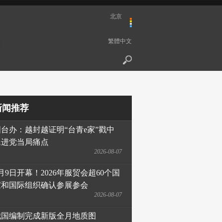
北京
繁體中文
新闻推荐
国台办：越封越证明“台青e家”戳中
民进党当局痛点
2026-08-07
月9日开幕！2026年服贸会超60个国
家和国际组织确认参展参会
2026-08-07
我国编制完成新版全月地质图