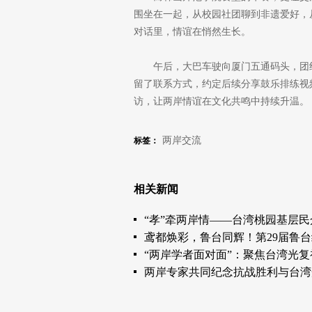
围坐在一起，从校园社团聊到非遗爱好，
对话里，情谊在悄然生长。
午后，大巴车驶向厦门五通码头，团
留了联系方式，约定后续分享鼓乐排练视
访，让两岸情谊在文化共鸣中持续升温。
两岸交流
标签：
相关新闻
“孝”牵两岸情——台湾桃园基层
鸢都焕彩，鲁台同辉！第29届鲁
“两岸学者面对面”：聚焦台湾光
两岸专家共同纪念抗战胜利与台湾