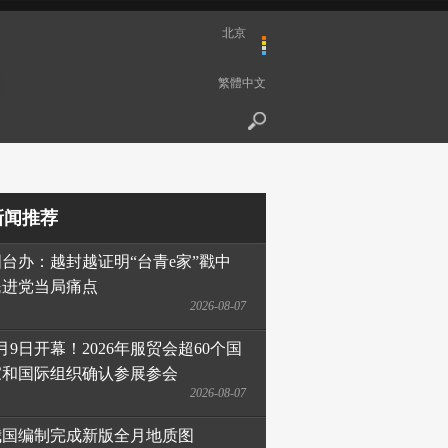
北京
繁體中文
新闻推荐
国台办：越封越证明“台青e家”戳中
民进党当局痛点
2026-08-07
月9日开幕！2026年服贸会超60个国
家和国际组织确认参展参会
2026-08-07
我国编制完成新版全月地质图