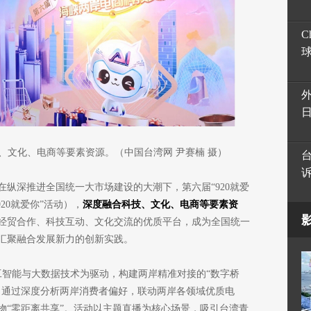
C
技、文化、电商等要素资源。（中国台湾网 尹赛楠 摄）
纵深推进全国统一大市场建设的大潮下，第六届“920就爱
20就爱你”活动），
深度融合科技、文化、电商等要素资
经贸合作、科技互动、文化交流的优质平台，成为全国统一
汇聚融合发展新力的创新实践。
工智能与大数据技术为驱动，构建两岸精准对接的“数字桥
，通过深度分析两岸消费者偏好，联动两岸各领域优质电
物“零距离共享”。活动以主题直播为核心场景，吸引台湾青