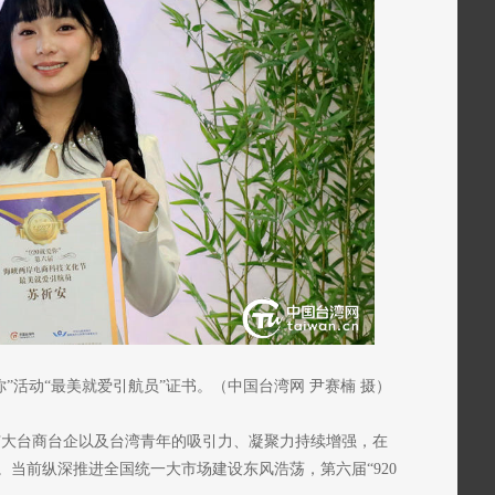
你”活动“最美就爱引航员”证书。（中国台湾网 尹赛楠 摄）
对广大台商台企以及台湾青年的吸引力、凝聚力持续增强，在
当前纵深推进全国统一大市场建设东风浩荡，第六届“920