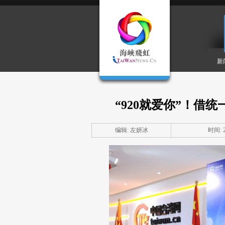
新
“920就爱你”！借
编辑: 左妍冰
时间: 20