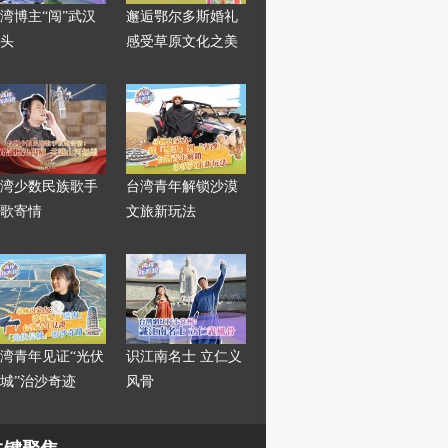
湾博主“闯”武汉
邂逅鄂尔多斯婚礼
头
感受草原文化之美
湾少数民族歌手
台湾青年解锁沙漠
歌寄情
文旅新玩法
湾青年见证“光伏
识江南名士 立仁义
城”治沙奇迹
风骨