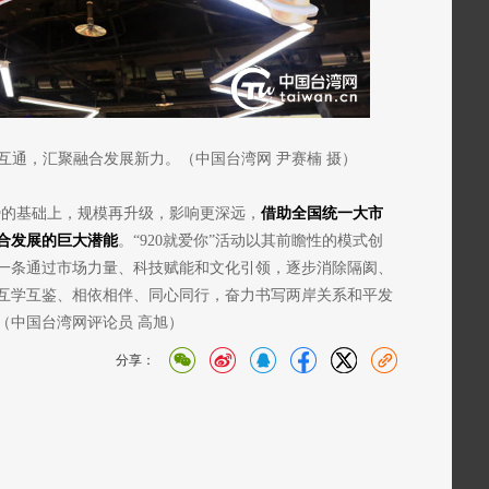
互通，汇聚融合发展新力
。（中国台湾网 尹赛楠 摄）
优势的基础上，规模再升级，影响更深远，
借助全国统一大市
合发展的巨大潜能
。“920就爱你”活动以其前瞻性的模式创
一条通过市场力量、科技赋能和文化引领，逐步消除隔阂、
互学互鉴、相依相伴、同心同行，奋力书写两岸关系和平发
（中国台湾网评论员 高旭）
分享：