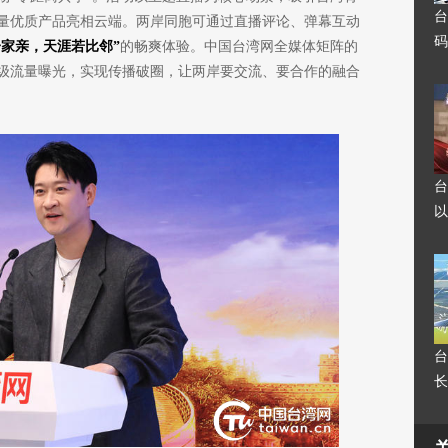
台
量优质产品亮相云端。两岸同胞可通过直播评论、弹幕互动
码
一家亲，天涯若比邻”
的畅爽体验。中国台湾网全媒体矩阵的
级流量曝光，实现传播破圈，让两岸要交流、要合作的融合
台
以
台
长