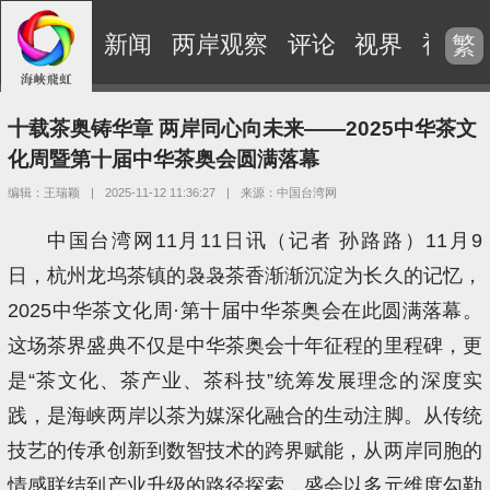
新闻
两岸观察
评论
视界
视频
繁
十载茶奥铸华章 两岸同心向未来——2025中华茶文
化周暨第十届中华茶奥会圆满落幕
编辑：王瑞颖
|
2025-11-12 11:36:27
|
来源：中国台湾网
中国台湾网11月11日讯（记者 孙路路）11月9
日，杭州龙坞茶镇的袅袅茶香渐渐沉淀为长久的记忆，
2025中华茶文化周·第十届中华茶奥会在此圆满落幕。
这场茶界盛典不仅是中华茶奥会十年征程的里程碑，更
是“茶文化、茶产业、茶科技”统筹发展理念的深度实
践，是海峡两岸以茶为媒深化融合的生动注脚。从传统
技艺的传承创新到数智技术的跨界赋能，从两岸同胞的
情感联结到产业升级的路径探索，盛会以多元维度勾勒