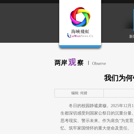
新
观
两岸
察
|
Observe
我们为何
编辑: 何婧
冬日的校园静谧肃穆。2025年1
生都深切感受到国家公祭日的沉重分量
思考现实、警示未来。作为肩负“为党
忆、筑牢家国情怀的重大使命及责任。