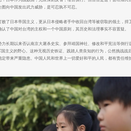
企图向中国发出武力威胁，是可忍孰不可忍。
仅打败了日本帝国主义，更从日本侵略者手中收回台湾等被窃取的领土，捍
确认了中国对台湾的主权和一个中国原则，其历史和法理事实不容置疑。
势力长期以来否认南京大屠杀史实、参拜靖国神社、修改和平宪法等倒行
活军国主义的野心。这种无视历史铁证、践踏人类良知的行为，公然挑战战
稳定带来严重隐患。中国人民和世界上一切爱好和平的人民，都有责任维