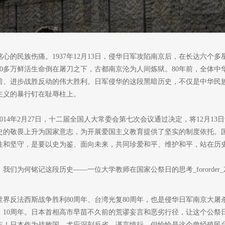
心的民族伤痛。1937年12月13日，侵华日军攻陷南京后，在长达六个
0多万鲜活生命倒在屠刀之下，古都南京沦为人间炼狱。80年前，全体中华
暗、进步战胜反动的伟大胜利。日军侵华的这段黑暗历史，不仅是中华民
主义的暴行钉在耻辱柱上。
014年2月27日，十二届全国人大常委会第七次会议通过决定，将12月1
史的敬畏上升为国家意志，为开展爱国主义教育提供了坚实的制度依托。
往和坚守，是要以史为鉴、面向未来，共同珍爱和平、维护和平，站在历
暨世界反法西斯战争胜利80周年、台湾光复80周年，也是侵华日军南京大屠
》10周年。日本首相高市早苗不久前的荒谬妄言和恶劣行径，让这个公祭
忘！日本作为战败国，尤应深刻反省，谨言慎行。但恰恰是这个曾经殖民台