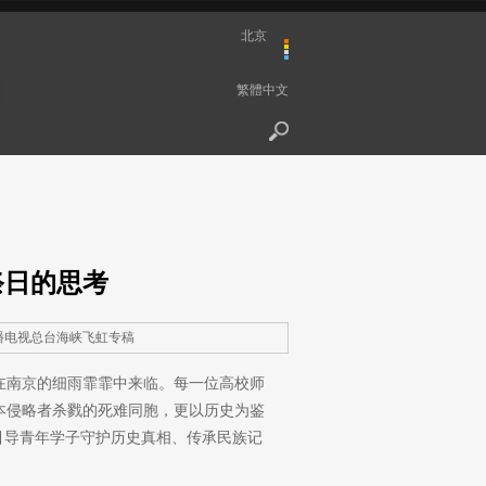
北京
繁體中文
祭日的思考
播电视总台海峡飞虹专稿
日在南京的细雨霏霏中来临。每一位高校师
本侵略者杀戮的死难同胞，更以历史为鉴
引导青年学子守护历史真相、传承民族记