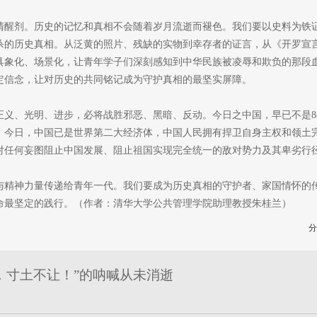
清醒剂。历史的记忆和真相不会随着岁月流逝而褪色。我们要以史料为铁
杀的历史真相。从泛黄的照片、残缺的实物到幸存者的证言，从《开罗宣
具象化、场景化，让青年学子们深刻感知到中华民族被凌辱和欺负的那段
定信念，让对历史的共同铭记成为守护真相的最坚实屏障。
正义、光明、进步，必将战胜邪恶、黑暗、反动。今日之中国，早已不是8
。今日，中国已是世界第二大经济体，中国人民拥有捍卫自身主权和领土
对任何妄图阻止中国发展、阻止祖国实现完全统一的敌对势力及其卑劣行
与精神力量传递给青年一代。我们要成为历史真相的守护者、家国情怀的
命最坚定的践行。（作者：清华大学公共管理学院助理教授朱桂兰）
分
，寸土不让！”的呐喊从未消逝