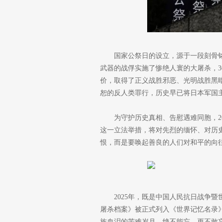
国家公祭日的设立，源于一段刻骨铭
武器的战俘实施了惨绝人寰的大屠杀，3
价，取得了正义战胜邪恶、光明战胜黑
恕的反人类罪行，历史早已将日本军国
为守护历史真相、告慰遇难同胞，2
这一立法举措，将对先烈的缅怀、对历
恨，而是要唤起善良的人们对和平的向
2025年，既是中国人民抗日战争
屠杀档案》被正式列入《世界记忆名录
族血泪的苦难岁月，绝不能忘、更不敢