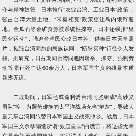
夺与精神奴役。日本推行“农业台湾、工业日本”政策，
强占台湾大量土地。“米糖相克”政策更让岛内饿殍遍
地。金瓜石等金矿资源被系统性掠夺。日本还强推“皇
民化运动”，强迫台湾民众改日本姓、供奉日本天皇照
片，摧毁台湾同胞的民族认同，“断脉灭种”行径令人发
指。据研究，日占期间台湾同胞因屠杀、掠夺、强制劳
动等累计死亡达60余万人，日本军国主义的残暴本质
暴露无遗。
二战期间，日军还威逼利诱台湾同胞组成“高砂义
勇队”等，为颓势难挽的太平洋战场充当“炮灰”，导致大
量无辜台湾同胞替日本军国主义战死他乡。战后，日本
军国主义余孽编造所谓“效忠皇国”的谎言，将这些无辜
亡灵合祀至靖国神社，实可谓杀人诛心、无耻至极。