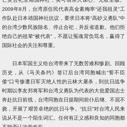
2009年8月，台湾原住民代表高金素梅率“还我祖灵”工
作队赴日本靖国神社抗议，要求日本将“高砂义勇队”中
的台湾少数民族除名、停止合祀，并反省道歉。他们拒
绝自己的祖辈“被代表”，不愿让冤魂背负骂名，赢得了
国际社会的关注和尊重。
日本军国主义给台湾带来了无数苦难和惨剧。回顾
历史，从《马关条约》签订后台湾同胞喊出“誓不臣
倭”口号惨遭日军灭绝人性的云林大屠杀，到抗日战争
时期以李友邦将军和台湾义勇队为代表的大批爱国志士
奔赴抗日前线，台湾同胞在日据期间前仆后继、不屈不
挠，开展了艰苦卓绝的抗日斗争。“抗日”对台湾人民来
说从不是一个陌生词汇。任何有正义感和良知的同胞都
不能否认这些史实。