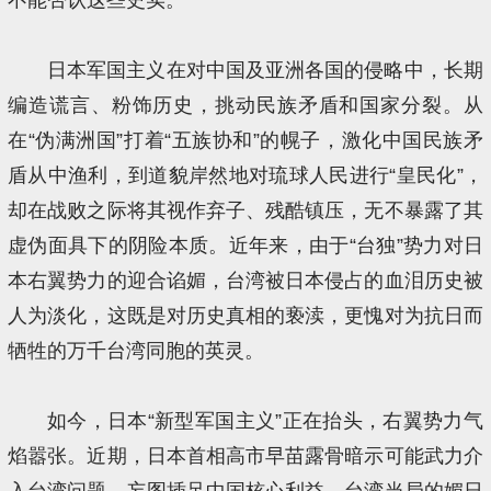
日本军国主义在对中国及亚洲各国的侵略中，长期
编造谎言、粉饰历史，挑动民族矛盾和国家分裂。从
在“伪满洲国”打着“五族协和”的幌子，激化中国民族矛
盾从中渔利，到道貌岸然地对琉球人民进行“皇民化”，
却在战败之际将其视作弃子、残酷镇压，无不暴露了其
虚伪面具下的阴险本质。近年来，由于“台独”势力对日
本右翼势力的迎合谄媚，台湾被日本侵占的血泪历史被
人为淡化，这既是对历史真相的亵渎，更愧对为抗日而
牺牲的万千台湾同胞的英灵。
如今，日本“新型军国主义”正在抬头，右翼势力气
焰嚣张。近期，日本首相高市早苗露骨暗示可能武力介
入台湾问题，妄图插足中国核心利益。台湾当局的媚日