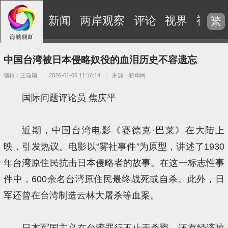
新闻
两岸观察
评论
视界
视频
繁
中国台湾被日本侵略奴役的血泪历史不容遗忘
编辑：王瑞颖
|
2026-01-06 11:16:14
|
来源：新华网
国际问题评论员 焦庆平
近期，中国台湾电影《赛德克·巴莱》在大陆上
映，引发热议。电影以“雾社事件”为原型，讲述了1930
年台湾原住民抗击日本侵略者的故事。在这一标志性事
件中，600余名台湾原住民最终战死或自杀。此外，日
军还曾在台湾制造云林大屠杀等血案。
日本军国主义在台湾罪行不止于杀戮，还有经济掠