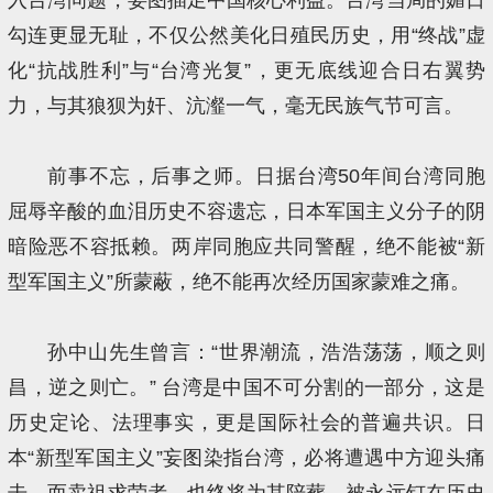
勾连更显无耻，不仅公然美化日殖民历史，用“终战”虚
化“抗战胜利”与“台湾光复”，更无底线迎合日右翼势
力，与其狼狈为奸、沆瀣一气，毫无民族气节可言。
前事不忘，后事之师。日据台湾50年间台湾同胞
屈辱辛酸的血泪历史不容遗忘，日本军国主义分子的阴
暗险恶不容抵赖。两岸同胞应共同警醒，绝不能被“新
型军国主义”所蒙蔽，绝不能再次经历国家蒙难之痛。
孙中山先生曾言：“世界潮流，浩浩荡荡，顺之则
昌，逆之则亡。” 台湾是中国不可分割的一部分，这是
历史定论、法理事实，更是国际社会的普遍共识。日
本“新型军国主义”妄图染指台湾，必将遭遇中方迎头痛
击。而卖祖求荣者，也终将为其陪葬，被永远钉在历史